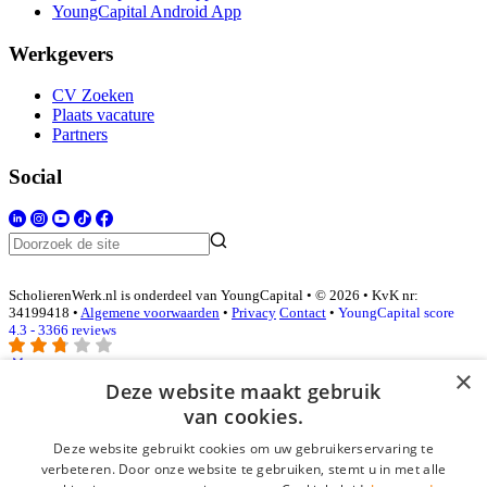
YoungCapital Android App
Werkgevers
CV Zoeken
Plaats vacature
Partners
Social
ScholierenWerk.nl is onderdeel van YoungCapital • © 2026 • KvK nr:
34199418 •
Algemene voorwaarden
•
Privacy
Contact
•
YoungCapital score
4.3 - 3366 reviews
×
Deze website maakt gebruik
Inloggen als bedrijf
van cookies.
Deze website gebruikt cookies om uw gebruikerservaring te
E-mail
*
verbeteren. Door onze website te gebruiken, stemt u in met alle