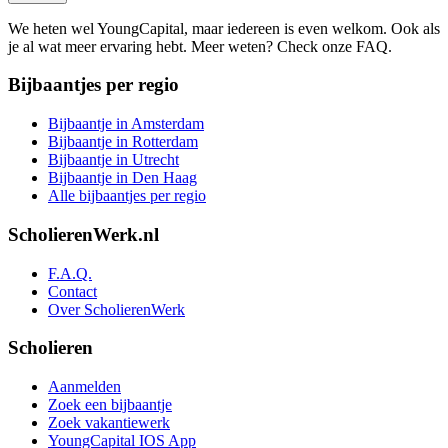
We heten wel YoungCapital, maar iedereen is even welkom. Ook als
je al wat meer ervaring hebt. Meer weten? Check onze FAQ.
Bijbaantjes per regio
Bijbaantje in Amsterdam
Bijbaantje in Rotterdam
Bijbaantje in Utrecht
Bijbaantje in Den Haag
Alle bijbaantjes per regio
ScholierenWerk.nl
F.A.Q.
Contact
Over ScholierenWerk
Scholieren
Aanmelden
Zoek een bijbaantje
Zoek vakantiewerk
YoungCapital IOS App