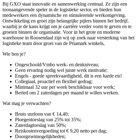
Bij GXO staat innovatie en samenwerking centraal. Ze zijn een
toonaangevende speler in de logistieke sector, en bieden hun
medewerkers een dynamische en stimulerende werkomgeving.
Ontwikkeling en groei zijn belangrijke pijlers binnen het bedrijf,
waarbij je de kans krijgt om je carrière verder vorm te geven en te
groeien binnen de organisatie. Voor in het grote en moderne
warehouse in Roosendaal zijn wij op zoek naar versterking van het
logistieke team door groei van de Priamark winkels,
Wie ben je?
Ongeschoold/Vmbo werk- en denkniveau;
Geen ervaring nodig wel juiste werk motivatie;
Engels - goede spreekvaardigheid, dit is een harde eis!
Collegiaal, proactief en flexibel gedrag;
Minimaal 32 uur per week beschikbaar voor werk;
Beried om 2 zaterdagen per maand te willen werken.
Wat mag je verwachten?
Bruto uurloon van € 14,40;
Ploegentoeslag van 25% tot 35%;
Zaterdagtoeslag van 50%;
Reiskostenvergoeding tot € 9,20 netto per dag;
Doorgroeimogelijkheden;