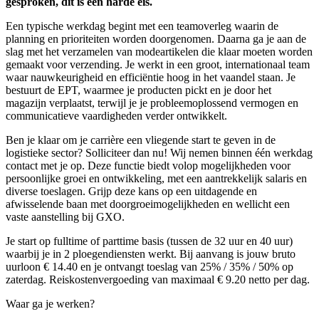
gesproken, dit is een harde eis.
Een typische werkdag begint met een teamoverleg waarin de
planning en prioriteiten worden doorgenomen. Daarna ga je aan de
slag met het verzamelen van modeartikelen die klaar moeten worden
gemaakt voor verzending. Je werkt in een groot, internationaal team
waar nauwkeurigheid en efficiëntie hoog in het vaandel staan. Je
bestuurt de EPT, waarmee je producten pickt en je door het
magazijn verplaatst, terwijl je je probleemoplossend vermogen en
communicatieve vaardigheden verder ontwikkelt.
Ben je klaar om je carrière een vliegende start te geven in de
logistieke sector? Solliciteer dan nu! Wij nemen binnen één werkdag
contact met je op. Deze functie biedt volop mogelijkheden voor
persoonlijke groei en ontwikkeling, met een aantrekkelijk salaris en
diverse toeslagen. Grijp deze kans op een uitdagende en
afwisselende baan met doorgroeimogelijkheden en wellicht een
vaste aanstelling bij GXO.
Je start op fulltime of parttime basis (tussen de 32 uur en 40 uur)
waarbij je in 2 ploegendiensten werkt. Bij aanvang is jouw bruto
uurloon € 14.40 en je ontvangt toeslag van 25% / 35% / 50% op
zaterdag. Reiskostenvergoeding van maximaal € 9.20 netto per dag.
Waar ga je werken?