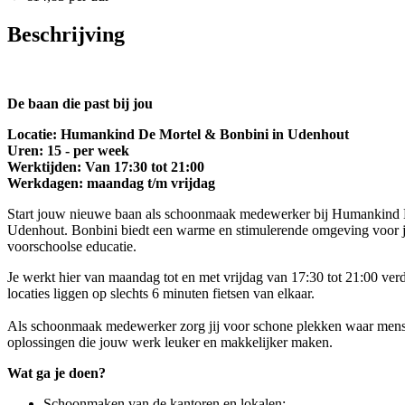
Beschrijving
De baan die past bij jou
Locatie: Humankind De Mortel & Bonbini in Udenhout
Uren: 15 - per week
Werktijden: Van 17:30 tot 21:00
Werkdagen: maandag t/m vrijdag
Start jouw nieuwe baan als schoonmaak medewerker bij Humankind De
Udenhout. Bonbini biedt een warme en stimulerende omgeving voor jon
voorschoolse educatie.
Je werkt hier van maandag tot en met vrijdag van 17:30 tot 21:00 ve
locaties liggen op slechts 6 minuten fietsen van elkaar.
Als schoonmaak medewerker zorg jij voor schone plekken waar mensen 
oplossingen die jouw werk leuker en makkelijker maken.
Wat ga je doen?
Schoonmaken van de kantoren en lokalen;