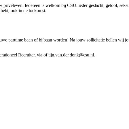
 privéleven. Iedereen is welkom bij CSU: ieder geslacht, geloof, seksue
ig hebt, ook in de toekomst.
 parttime baan of bijbaan worden! Na jouw sollicitatie bellen wij j
rationeel Recruiter, via of tijn.van.der.donk@csu.nl.