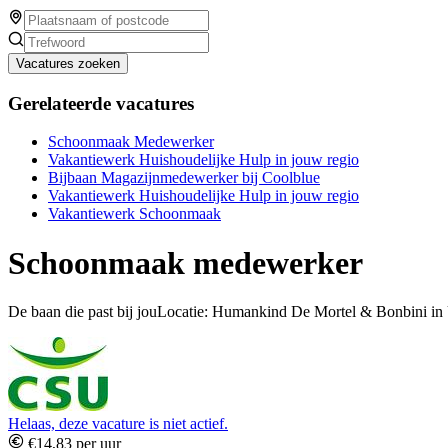
Vacatures zoeken
Gerelateerde vacatures
Schoonmaak Medewerker
Vakantiewerk Huishoudelijke Hulp in jouw regio
Bijbaan Magazijnmedewerker bij Coolblue
Vakantiewerk Huishoudelijke Hulp in jouw regio
Vakantiewerk Schoonmaak
Schoonmaak medewerker
De baan die past bij jouLocatie: Humankind De Mortel & Bonbini i
Helaas, deze vacature is niet actief.
€14,83 per uur