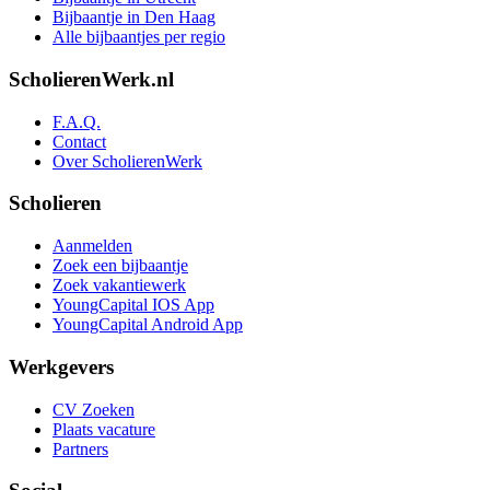
Bijbaantje in Den Haag
Alle bijbaantjes per regio
ScholierenWerk.nl
F.A.Q.
Contact
Over ScholierenWerk
Scholieren
Aanmelden
Zoek een bijbaantje
Zoek vakantiewerk
YoungCapital IOS App
YoungCapital Android App
Werkgevers
CV Zoeken
Plaats vacature
Partners