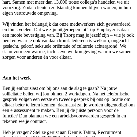
hart. Samen met meer dan 13.000 trotse collega’s handelen we uit
voorzorg. Zodat cliënten zelfstandig kunnen blijven wonen, in hun
eigen vertrouwde omgeving.
Wij vinden het belangrijk dat onze medewerkers zich gewaardeerd
en thuis voelen. Dat we zijn uitgeroepen tot Top Employer is daar
een mooie bevestiging van. Bij Tzorg mag je jezelf zijn – wie je ook
bent en waar je ook vandaan komt. Iedereen is welkom, ongeacht
geslacht, geloof, seksuele oriëntatie of culturele achtergrond. We
staan voor een warme, inclusieve werkomgeving waarin we samen
zorgen voor anderen én voor elkaar.
Aan het werk
Ben jij enthousiast om bij ons aan de slag te gaan? Na jouw
sollicitatie bellen wij jou binnen 2 werkdagen. Na het telefonische
gesprek volgen een eerste en tweede gesprek bij ons op locatie om
elkaar beter te leren kennen, daarnaast zal je worden uitgenodigd om
een e-assessment te maken. Ben jij de juiste persoon voor de
functie? Dan plannen we een arbeidsvoorwaarden gesprek in en
tekenen we je contract.
Heb je vragen? Stel ze gerust aan Dennis Tahitu, Recruitment