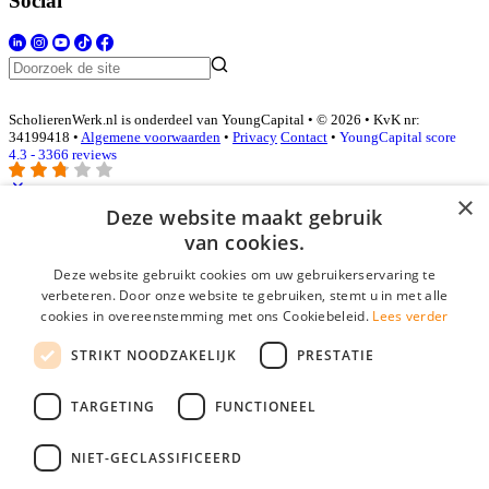
Social
ScholierenWerk.nl is onderdeel van YoungCapital • © 2026 • KvK nr:
34199418 •
Algemene voorwaarden
•
Privacy
Contact
•
YoungCapital score
4.3 - 3366 reviews
×
Deze website maakt gebruik
Inloggen als bedrijf
van cookies.
Deze website gebruikt cookies om uw gebruikerservaring te
E-mail
*
verbeteren. Door onze website te gebruiken, stemt u in met alle
cookies in overeenstemming met ons Cookiebeleid.
Lees verder
Wachtwoord
STRIKT NOODZAKELIJK
PRESTATIE
login gegevens onthouden
Wachtwoord vergeten?
login
TARGETING
FUNCTIONEEL
Bedrijf aanmelden
NIET-GECLASSIFICEERD