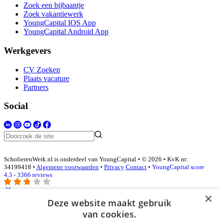
Zoek een bijbaantje
Zoek vakantiewerk
YoungCapital IOS App
YoungCapital Android App
Werkgevers
CV Zoeken
Plaats vacature
Partners
Social
ScholierenWerk.nl is onderdeel van YoungCapital • © 2026 • KvK nr:
34199418 •
Algemene voorwaarden
•
Privacy
Contact
•
YoungCapital score
4.3 - 3366 reviews
×
Deze website maakt gebruik
Inloggen als bedrijf
van cookies.