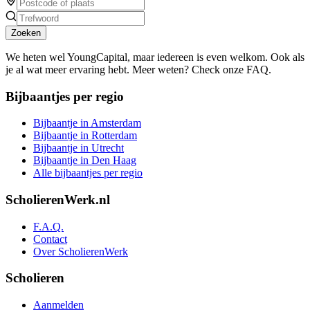
Zoeken
We heten wel YoungCapital, maar iedereen is even welkom. Ook als
je al wat meer ervaring hebt. Meer weten? Check onze FAQ.
Bijbaantjes per regio
Bijbaantje in Amsterdam
Bijbaantje in Rotterdam
Bijbaantje in Utrecht
Bijbaantje in Den Haag
Alle bijbaantjes per regio
ScholierenWerk.nl
F.A.Q.
Contact
Over ScholierenWerk
Scholieren
Aanmelden