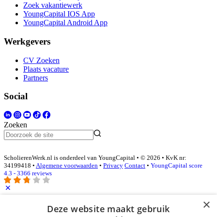
Zoek vakantiewerk
YoungCapital IOS App
YoungCapital Android App
Werkgevers
CV Zoeken
Plaats vacature
Partners
Social
Zoeken
ScholierenWerk.nl is onderdeel van YoungCapital • © 2026 • KvK nr:
34199418 •
Algemene voorwaarden
•
Privacy
Contact
•
YoungCapital score
4.3 - 3366 reviews
×
Inloggen als bedrijf
Deze website maakt gebruik