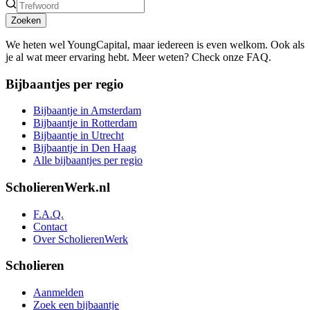
Zoeken
We heten wel YoungCapital, maar iedereen is even welkom. Ook als
je al wat meer ervaring hebt. Meer weten? Check onze FAQ.
Bijbaantjes per regio
Bijbaantje in Amsterdam
Bijbaantje in Rotterdam
Bijbaantje in Utrecht
Bijbaantje in Den Haag
Alle bijbaantjes per regio
ScholierenWerk.nl
F.A.Q.
Contact
Over ScholierenWerk
Scholieren
Aanmelden
Zoek een bijbaantje