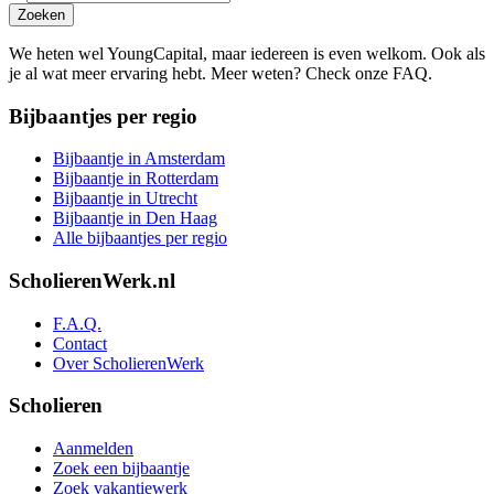
Zoeken
We heten wel YoungCapital, maar iedereen is even welkom. Ook als
je al wat meer ervaring hebt. Meer weten? Check onze FAQ.
Bijbaantjes per regio
Bijbaantje in Amsterdam
Bijbaantje in Rotterdam
Bijbaantje in Utrecht
Bijbaantje in Den Haag
Alle bijbaantjes per regio
ScholierenWerk.nl
F.A.Q.
Contact
Over ScholierenWerk
Scholieren
Aanmelden
Zoek een bijbaantje
Zoek vakantiewerk