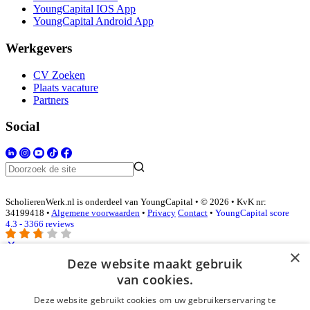
YoungCapital IOS App
YoungCapital Android App
Werkgevers
CV Zoeken
Plaats vacature
Partners
Social
ScholierenWerk.nl is onderdeel van YoungCapital • © 2026 • KvK nr:
34199418 •
Algemene voorwaarden
•
Privacy
Contact
•
YoungCapital score
4.3 - 3366 reviews
×
Deze website maakt gebruik
Inloggen als bedrijf
van cookies.
Deze website gebruikt cookies om uw gebruikerservaring te
E-mail
*