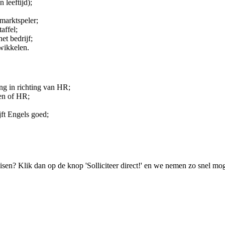
 leeftijd);
marktspeler;
affel;
t bedrijf;
wikkelen.
ng in richting van HR;
ken of HR;
jft Engels goed;
isen? Klik dan op de knop 'Solliciteer direct!' en we nemen zo snel mog