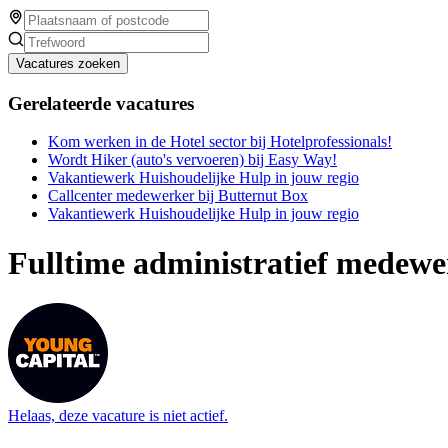
Vacatures zoeken
Gerelateerde vacatures
Kom werken in de Hotel sector bij Hotelprofessionals!
Wordt Hiker (auto's vervoeren) bij Easy Way!
Vakantiewerk Huishoudelijke Hulp in jouw regio
Callcenter medewerker bij Butternut Box
Vakantiewerk Huishoudelijke Hulp in jouw regio
Fulltime administratief medew
Helaas, deze vacature is niet actief.