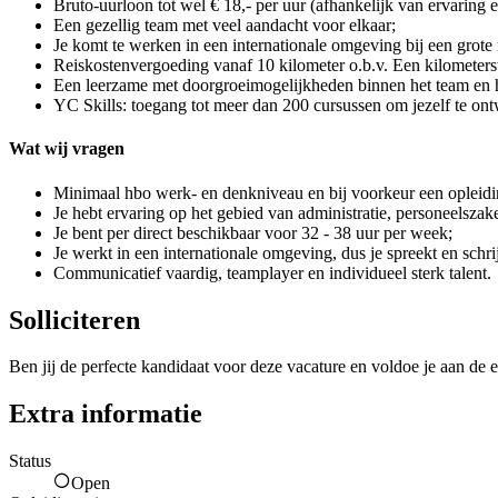
Bruto-uurloon tot wel € 18,- per uur (afhankelijk van ervaring en
Een gezellig team met veel aandacht voor elkaar;
Je komt te werken in een internationale omgeving bij een grote 
Reiskostenvergoeding vanaf 10 kilometer o.b.v. Een kilometerst
Een leerzame met doorgroeimogelijkheden binnen het team en he
YC Skills: toegang tot meer dan 200 cursussen om jezelf te ont
Wat wij vragen
Minimaal hbo werk- en denkniveau en bij voorkeur een opleidi
Je hebt ervaring op het gebied van administratie, personeelsza
Je bent per direct beschikbaar voor 32 - 38 uur per week;
Je werkt in een internationale omgeving, dus je spreekt en schri
Communicatief vaardig, teamplayer en individueel sterk talent.
Solliciteren
Ben jij de perfecte kandidaat voor deze vacature en voldoe je aan de e
Extra informatie
Status
Open