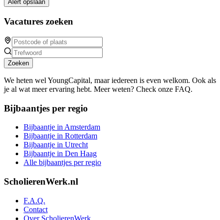
Alert opslaan
Vacatures zoeken
Zoeken
We heten wel YoungCapital, maar iedereen is even welkom. Ook als
je al wat meer ervaring hebt. Meer weten? Check onze FAQ.
Bijbaantjes per regio
Bijbaantje in Amsterdam
Bijbaantje in Rotterdam
Bijbaantje in Utrecht
Bijbaantje in Den Haag
Alle bijbaantjes per regio
ScholierenWerk.nl
F.A.Q.
Contact
Over ScholierenWerk