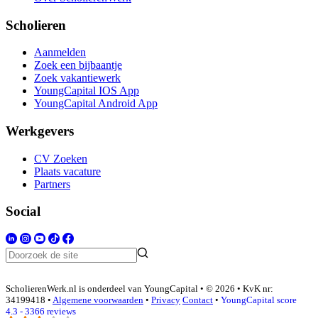
Scholieren
Aanmelden
Zoek een bijbaantje
Zoek vakantiewerk
YoungCapital IOS App
YoungCapital Android App
Werkgevers
CV Zoeken
Plaats vacature
Partners
Social
ScholierenWerk.nl is onderdeel van YoungCapital • © 2026 • KvK nr:
34199418 •
Algemene voorwaarden
•
Privacy
Contact
•
YoungCapital score
4.3 - 3366 reviews