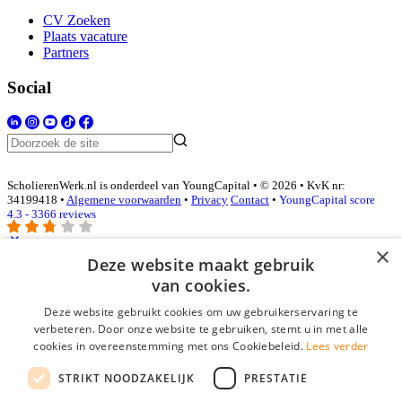
CV Zoeken
Plaats vacature
Partners
Social
ScholierenWerk.nl is onderdeel van YoungCapital • © 2026 • KvK nr:
34199418 •
Algemene voorwaarden
•
Privacy
Contact
•
YoungCapital score
4.3 - 3366 reviews
×
Deze website maakt gebruik
Inloggen als bedrijf
van cookies.
Deze website gebruikt cookies om uw gebruikerservaring te
E-mail
*
verbeteren. Door onze website te gebruiken, stemt u in met alle
cookies in overeenstemming met ons Cookiebeleid.
Lees verder
Wachtwoord
STRIKT NOODZAKELIJK
PRESTATIE
login gegevens onthouden
Wachtwoord vergeten?