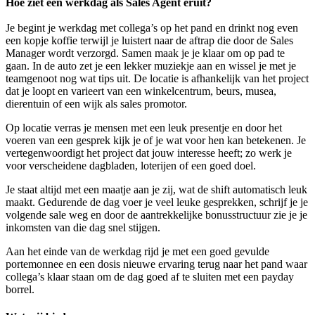
Hoe ziet een werkdag als Sales Agent eruit?
Je begint je werkdag met collega’s op het pand en drinkt nog even
een kopje koffie terwijl je luistert naar de aftrap die door de Sales
Manager wordt verzorgd. Samen maak je je klaar om op pad te
gaan. In de auto zet je een lekker muziekje aan en wissel je met je
teamgenoot nog wat tips uit. De locatie is afhankelijk van het project
dat je loopt en varieert van een winkelcentrum, beurs, musea,
dierentuin of een wijk als sales promotor.
Op locatie verras je mensen met een leuk presentje en door het
voeren van een gesprek kijk je of je wat voor hen kan betekenen. Je
vertegenwoordigt het project dat jouw interesse heeft; zo werk je
voor verscheidene dagbladen, loterijen of een goed doel.
Je staat altijd met een maatje aan je zij, wat de shift automatisch leuk
maakt. Gedurende de dag voer je veel leuke gesprekken, schrijf je je
volgende sale weg en door de aantrekkelijke bonusstructuur zie je je
inkomsten van die dag snel stijgen.
Aan het einde van de werkdag rijd je met een goed gevulde
portemonnee en een dosis nieuwe ervaring terug naar het pand waar
collega’s klaar staan om de dag goed af te sluiten met een payday
borrel.