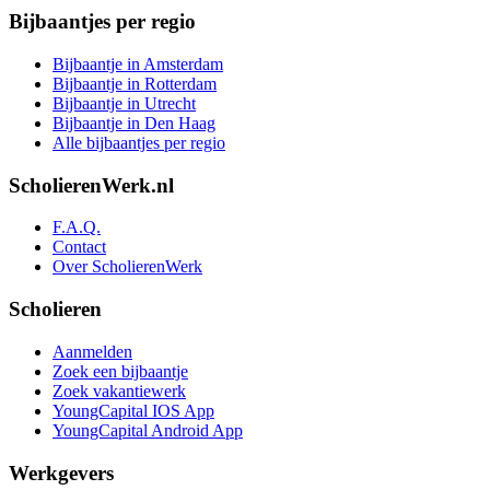
Bijbaantjes per regio
Bijbaantje in Amsterdam
Bijbaantje in Rotterdam
Bijbaantje in Utrecht
Bijbaantje in Den Haag
Alle bijbaantjes per regio
ScholierenWerk.nl
F.A.Q.
Contact
Over ScholierenWerk
Scholieren
Aanmelden
Zoek een bijbaantje
Zoek vakantiewerk
YoungCapital IOS App
YoungCapital Android App
Werkgevers