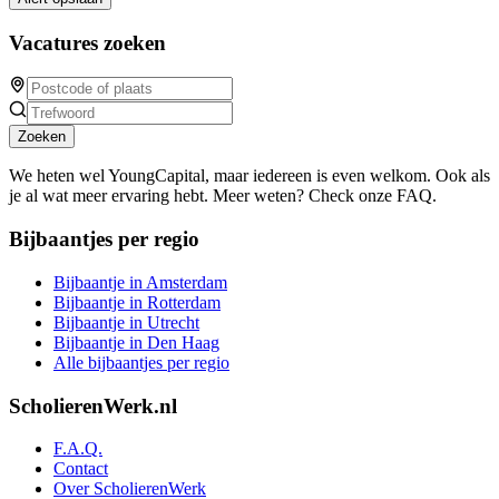
Vacatures zoeken
Zoeken
We heten wel YoungCapital, maar iedereen is even welkom. Ook als
je al wat meer ervaring hebt. Meer weten? Check onze FAQ.
Bijbaantjes per regio
Bijbaantje in Amsterdam
Bijbaantje in Rotterdam
Bijbaantje in Utrecht
Bijbaantje in Den Haag
Alle bijbaantjes per regio
ScholierenWerk.nl
F.A.Q.
Contact
Over ScholierenWerk