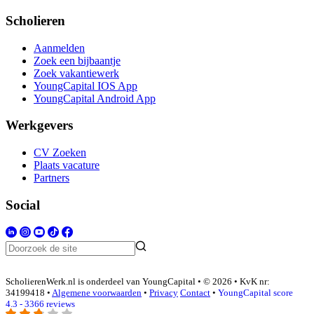
Scholieren
Aanmelden
Zoek een bijbaantje
Zoek vakantiewerk
YoungCapital IOS App
YoungCapital Android App
Werkgevers
CV Zoeken
Plaats vacature
Partners
Social
ScholierenWerk.nl is onderdeel van YoungCapital • © 2026 • KvK nr:
34199418 •
Algemene voorwaarden
•
Privacy
Contact
•
YoungCapital score
4.3 - 3366 reviews