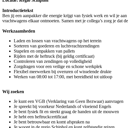
Locatie: Regio Schiphol
Introductietekst
Ben jij een aanpakker die energie krijgt van fysiek werk en wil je a
vrachtwagens elkaar ontmoeten. Samen met je collega’s zorg je dat de 
Werkzaamheden
Laden en lossen van vrachtwagens op het terrein
Sorteren van goederen en luchtvrachtzendingen
Stapelen en ompakken van pallets
Rijden met de heftruck (bij geldig certificaat)
Controleren van zendingen op volledigheid
Zorgdragen voor een veilige en schone werkplek
Flexibel meewerken bij overuren of wisselende drukte
Werken van 08:00 tot 17:00, met bereidheid tot uitloop
Wij zoeken
Je kunt een VGB (Verklaring van Geen Bezwaar) aanvragen
Je spreekt bij voorkeur Nederlands of vloeiend Engels
Je bent fysiek fit en steekt graag de handen uit de mouwen
Je hebt een heftruckcertificaat
Je bent betrouwbaar en komt afspraken na
Je woont in de regio Schiphol en kunt zelfstandig reizen