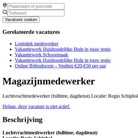
Vacatures zoeken
Gerelateerde vacatures
Logistiek medewerker
Vakantiewerk Huishoudelijke Hulp in jouw regio
Vakantiewerk Schoonmaak
Vakantiewerk Huishoudelijke Hulp in jouw regio
Online Bijlesdocent – Verdien €20-€50 per uur
Magazijnmedewerker
Luchtvrachtmedewerker (fulltime, dagdienst) Locatie: Regio Schiphol I
Helaas, deze vacature is niet actief.
Beschrijving
Luchtvrachtmedewerker (fulltime, dagdienst)