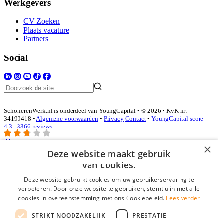
Werkgevers
CV Zoeken
Plaats vacature
Partners
Social
ScholierenWerk.nl is onderdeel van YoungCapital • © 2026 • KvK nr:
34199418 •
Algemene voorwaarden
•
Privacy
Contact
•
YoungCapital score
4.3 - 3366 reviews
×
Deze website maakt gebruik
Inloggen als bedrijf
van cookies.
Deze website gebruikt cookies om uw gebruikerservaring te
E-mail
*
verbeteren. Door onze website te gebruiken, stemt u in met alle
cookies in overeenstemming met ons Cookiebeleid.
Lees verder
Wachtwoord
STRIKT NOODZAKELIJK
PRESTATIE