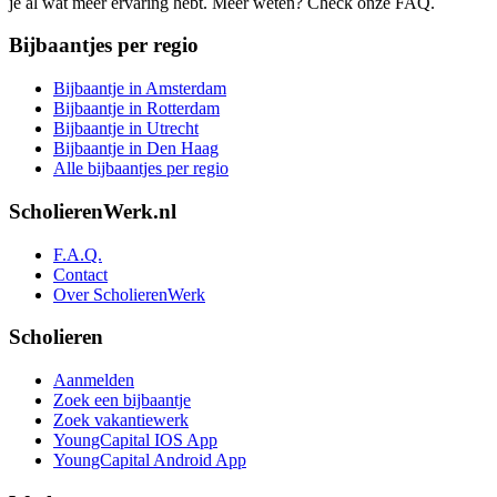
je al wat meer ervaring hebt. Meer weten? Check onze FAQ.
Bijbaantjes per regio
Bijbaantje in Amsterdam
Bijbaantje in Rotterdam
Bijbaantje in Utrecht
Bijbaantje in Den Haag
Alle bijbaantjes per regio
ScholierenWerk.nl
F.A.Q.
Contact
Over ScholierenWerk
Scholieren
Aanmelden
Zoek een bijbaantje
Zoek vakantiewerk
YoungCapital IOS App
YoungCapital Android App