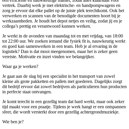
een efficiënte en nauwkeurige manier, zodat alles klaarstaat voor
vertrek. Daarbij werk je met elektrische- en handpompwagens en
zorg je ervoor dat elke pallet op de juiste plek terechtkomt. Ook het
verwerken en scannen van de benodigde documenten hoort bij je
werkzaamheden. Je houdt het depot netjes en veilig, zodat jij en je
collega’s prettig en verantwoord kunnen werken.
Je werkt in de avonden van maandag tot en met vrijdag, van 18:00
tot 22:00 uur. We zoeken iemand die fysiek fit is, nauwkeurig werkt
en goed kan samenwerken in een team. Heb je al ervaring in de
logistiek? Dan is dat mooi meegenomen, maar het is zeker geen
vereiste. Motivatie en inzet vinden we belangrijker.
Waar ga je werken?
Je gaat aan de slag bij een specialist in het transport van zowel
kleine als grote pakketten en pallets met goederen. Dagelijks zorgt
dit bedrijf ervoor dat zowel bedrijven als particulieren hun producten
in perfecte staat ontvangen.
Je komt terecht in een gezellig team dat hard werkt, maar ook zeker
tijd maakt voor een praatje. Tijdens je werk hangt er een ontspannen
sfeer, die wordt versterkt door een gezellig achtergrondmuziekje.
Wie ben je?