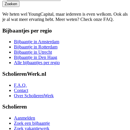
Zoeken
We heten wel YoungCapital, maar iedereen is even welkom. Ook als
je al wat meer ervaring hebt. Meer weten? Check onze FAQ.
Bijbaantjes per regio
Bijbaantje in Amsterdam
Bijbaantje in Rotterdam
Bijbaantje in Utrecht
Bijbaantje in Den Haag
Alle bijbaantjes per regio
ScholierenWerk.nl
F.A.Q.
Contact
Over ScholierenWerk
Scholieren
Aanmelden
Zoek een bijbaantje
Zoek vakantiewerk