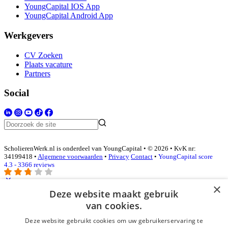
YoungCapital IOS App
YoungCapital Android App
Werkgevers
CV Zoeken
Plaats vacature
Partners
Social
ScholierenWerk.nl is onderdeel van YoungCapital • © 2026 • KvK nr:
34199418 •
Algemene voorwaarden
•
Privacy
Contact
•
YoungCapital score
4.3 - 3366 reviews
×
Deze website maakt gebruik
Inloggen als bedrijf
van cookies.
Deze website gebruikt cookies om uw gebruikerservaring te
E-mail
*