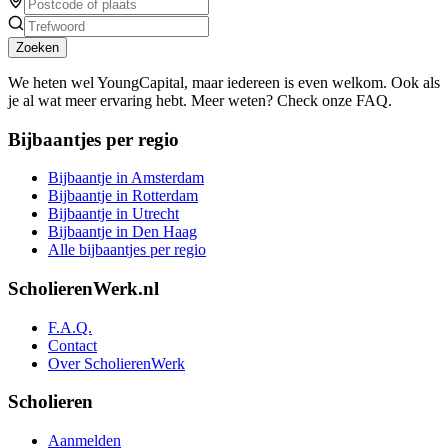
Zoeken
We heten wel YoungCapital, maar iedereen is even welkom. Ook als
je al wat meer ervaring hebt. Meer weten? Check onze FAQ.
Bijbaantjes per regio
Bijbaantje in Amsterdam
Bijbaantje in Rotterdam
Bijbaantje in Utrecht
Bijbaantje in Den Haag
Alle bijbaantjes per regio
ScholierenWerk.nl
F.A.Q.
Contact
Over ScholierenWerk
Scholieren
Aanmelden