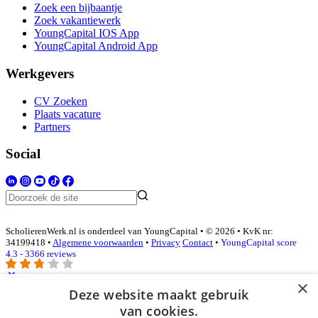
Zoek een bijbaantje
Zoek vakantiewerk
YoungCapital IOS App
YoungCapital Android App
Werkgevers
CV Zoeken
Plaats vacature
Partners
Social
ScholierenWerk.nl is onderdeel van YoungCapital • © 2026 • KvK nr:
34199418 •
Algemene voorwaarden
•
Privacy
Contact
•
YoungCapital score
4.3 - 3366 reviews
×
Deze website maakt gebruik
Inloggen als bedrijf
van cookies.