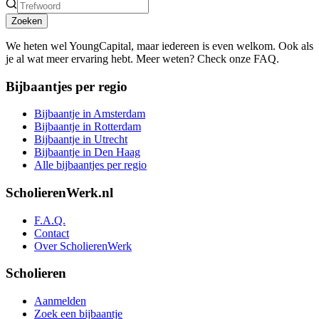
Zoeken
We heten wel YoungCapital, maar iedereen is even welkom. Ook als
je al wat meer ervaring hebt. Meer weten? Check onze FAQ.
Bijbaantjes per regio
Bijbaantje in Amsterdam
Bijbaantje in Rotterdam
Bijbaantje in Utrecht
Bijbaantje in Den Haag
Alle bijbaantjes per regio
ScholierenWerk.nl
F.A.Q.
Contact
Over ScholierenWerk
Scholieren
Aanmelden
Zoek een bijbaantje