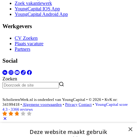
Zoek vakantiewerk
YoungCapital IOS App
YoungCapital Android App
Werkgevers
CV Zoeken
Plaats vacature
Partners
Social
Zoeken
ScholierenWerk.nl is onderdeel van YoungCapital • © 2026 • KvK nr:
34199418 •
Algemene voorwaarden
•
Privacy
Contact
•
YoungCapital score
4.3 - 3366 reviews
×
Inloggen als bedrijf
Deze website maakt gebruik