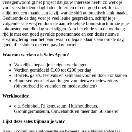
vertegenwoordigt het project dat jouw interesse heeft; zo werk je
voor verscheidene dagbladen, loterijen of een goed doel. Je staat
altijd met een maatje aan je zij, wat de shift automatisch leuk maakt.
Gedurende de dag voer je veel leuke gesprekken, schrijf je je
volgende sale weg en door de aantrekkelijke bonusstructuur zie je je
inkomsten van die dag snel stijgen. Aan het einde van de werkdag
rijd je met een goed gevulde portemonnee en een dosis nieuwe
ervaring terug naar het pand waar collega’s klaar staan om de dag
goed af te sluiten met een payday borrel.
Waarom werken als Sales Agent?
Wekelijks bepaal je je eigen werkdagen
Verdien gemiddeld €100 tot €200 per dag
Borrels, gala’s, festivals en seminars voor en door Fonkianen
Bonussen voor het aandragen van nieuwe medewerkers
(bijvoorbeeld je vrienden en medestudenten)
Werklocaties:
o.a. Schiphol, Rijksmuseum, Huishoudbeurs,
Groningermuseum, Ouwehands en meer dan 50 andere!
Lijkt deze sales bijbaan je wat?
Ben jij communicatief vaardig en beheers jij de Nederlandse taal