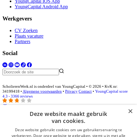
YoungCapital IOS App
YoungCapital Android App
Werkgevers
CV Zoeken
Plaats vacature
Partners
Social
ScholierenWerk.nl is onderdeel van YoungCapital • © 2026 • KvK nr:
34199418 •
Algemene voorwaarden
•
Privacy
Contact
•
YoungCapital score
4.3 - 3366 reviews
×
Deze website maakt gebruik
Inloggen als bedrijf
van cookies.
Deze website gebruikt cookies om uw gebruikerservaring te
E-mail
*
verbeteren. Door onze website te gebruiken, stemt u in met alle