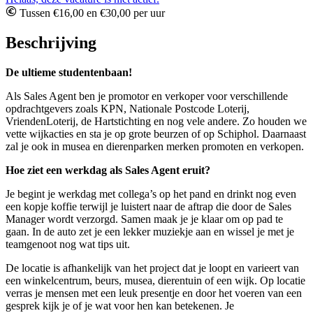
Tussen €16,00 en €30,00 per uur
Beschrijving
De ultieme studentenbaan!
Als Sales Agent ben je promotor en verkoper voor verschillende
opdrachtgevers zoals KPN, Nationale Postcode Loterij,
VriendenLoterij, de Hartstichting en nog vele andere. Zo houden we
vette wijkacties en sta je op grote beurzen of op Schiphol. Daarnaast
zal je ook in musea en dierenparken merken promoten en verkopen.
Hoe ziet een werkdag als Sales Agent eruit?
Je begint je werkdag met collega’s op het pand en drinkt nog even
een kopje koffie terwijl je luistert naar de aftrap die door de Sales
Manager wordt verzorgd. Samen maak je je klaar om op pad te
gaan. In de auto zet je een lekker muziekje aan en wissel je met je
teamgenoot nog wat tips uit.
De locatie is afhankelijk van het project dat je loopt en varieert van
een winkelcentrum, beurs, musea, dierentuin of een wijk. Op locatie
verras je mensen met een leuk presentje en door het voeren van een
gesprek kijk je of je wat voor hen kan betekenen. Je