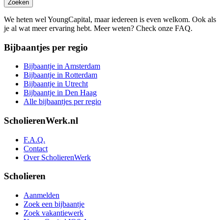
Zoeken
We heten wel YoungCapital, maar iedereen is even welkom. Ook als
je al wat meer ervaring hebt. Meer weten? Check onze FAQ.
Bijbaantjes per regio
Bijbaantje in Amsterdam
Bijbaantje in Rotterdam
Bijbaantje in Utrecht
Bijbaantje in Den Haag
Alle bijbaantjes per regio
ScholierenWerk.nl
F.A.Q.
Contact
Over ScholierenWerk
Scholieren
Aanmelden
Zoek een bijbaantje
Zoek vakantiewerk