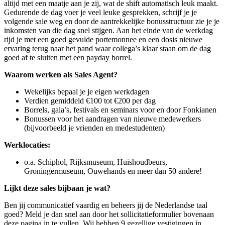
altijd met een maatje aan je zij, wat de shift automatisch leuk maakt.
Gedurende de dag voer je veel leuke gesprekken, schrijf je je
volgende sale weg en door de aantrekkelijke bonusstructuur zie je je
inkomsten van die dag snel stijgen. Aan het einde van de werkdag
rijd je met een goed gevulde portemonnee en een dosis nieuwe
ervaring terug naar het pand waar collega’s klaar staan om de dag
goed af te sluiten met een payday borrel.
Waarom werken als Sales Agent?
Wekelijks bepaal je je eigen werkdagen
Verdien gemiddeld €100 tot €200 per dag
Borrels, gala’s, festivals en seminars voor en door Fonkianen
Bonussen voor het aandragen van nieuwe medewerkers
(bijvoorbeeld je vrienden en medestudenten)
Werklocaties:
o.a. Schiphol, Rijksmuseum, Huishoudbeurs,
Groningermuseum, Ouwehands en meer dan 50 andere!
Lijkt deze sales bijbaan je wat?
Ben jij communicatief vaardig en beheers jij de Nederlandse taal
goed? Meld je dan snel aan door het sollicitatieformulier bovenaan
deze pagina in te vullen. Wij hebben 9 gezellige vestigingen in