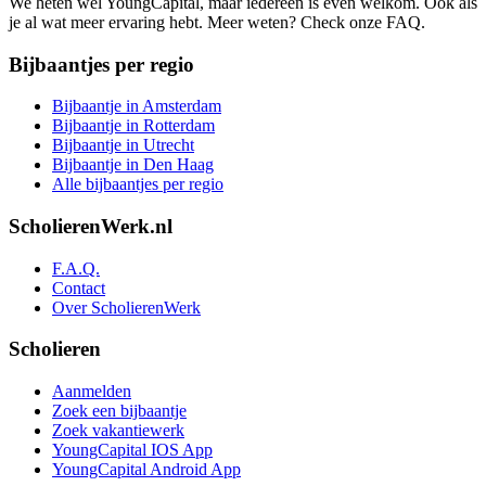
We heten wel YoungCapital, maar iedereen is even welkom. Ook als
je al wat meer ervaring hebt. Meer weten? Check onze FAQ.
Bijbaantjes per regio
Bijbaantje in Amsterdam
Bijbaantje in Rotterdam
Bijbaantje in Utrecht
Bijbaantje in Den Haag
Alle bijbaantjes per regio
ScholierenWerk.nl
F.A.Q.
Contact
Over ScholierenWerk
Scholieren
Aanmelden
Zoek een bijbaantje
Zoek vakantiewerk
YoungCapital IOS App
YoungCapital Android App