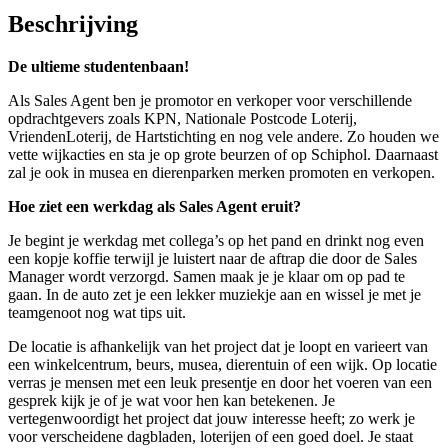
Beschrijving
De ultieme studentenbaan!
Als Sales Agent ben je promotor en verkoper voor verschillende
opdrachtgevers zoals KPN, Nationale Postcode Loterij,
VriendenLoterij, de Hartstichting en nog vele andere. Zo houden we
vette wijkacties en sta je op grote beurzen of op Schiphol. Daarnaast
zal je ook in musea en dierenparken merken promoten en verkopen.
Hoe ziet een werkdag als Sales Agent eruit?
Je begint je werkdag met collega’s op het pand en drinkt nog even
een kopje koffie terwijl je luistert naar de aftrap die door de Sales
Manager wordt verzorgd. Samen maak je je klaar om op pad te
gaan. In de auto zet je een lekker muziekje aan en wissel je met je
teamgenoot nog wat tips uit.
De locatie is afhankelijk van het project dat je loopt en varieert van
een winkelcentrum, beurs, musea, dierentuin of een wijk. Op locatie
verras je mensen met een leuk presentje en door het voeren van een
gesprek kijk je of je wat voor hen kan betekenen. Je
vertegenwoordigt het project dat jouw interesse heeft; zo werk je
voor verscheidene dagbladen, loterijen of een goed doel. Je staat