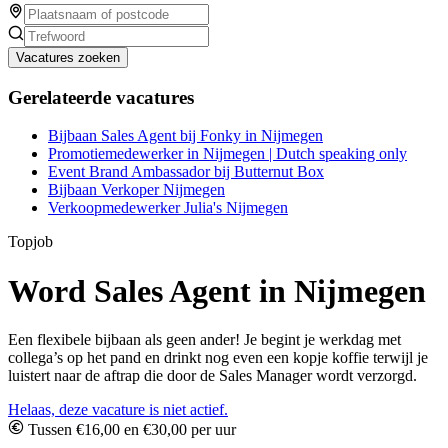
Vacatures zoeken
Gerelateerde vacatures
Bijbaan Sales Agent bij Fonky in Nijmegen
Promotiemedewerker in Nijmegen | Dutch speaking only
Event Brand Ambassador bij Butternut Box
Bijbaan Verkoper Nijmegen
Verkoopmedewerker Julia's Nijmegen
Topjob
Word Sales Agent in Nijmegen
Een flexibele bijbaan als geen ander! Je begint je werkdag met
collega’s op het pand en drinkt nog even een kopje koffie terwijl je
luistert naar de aftrap die door de Sales Manager wordt verzorgd.
Helaas, deze vacature is niet actief.
Tussen €16,00 en €30,00 per uur