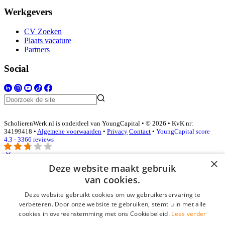
Werkgevers
CV Zoeken
Plaats vacature
Partners
Social
ScholierenWerk.nl is onderdeel van YoungCapital • © 2026 • KvK nr:
34199418 •
Algemene voorwaarden
•
Privacy
Contact
•
YoungCapital score
4.3 - 3366 reviews
×
Deze website maakt gebruik
Inloggen als bedrijf
van cookies.
Deze website gebruikt cookies om uw gebruikerservaring te
E-mail
*
verbeteren. Door onze website te gebruiken, stemt u in met alle
cookies in overeenstemming met ons Cookiebeleid.
Lees verder
Wachtwoord