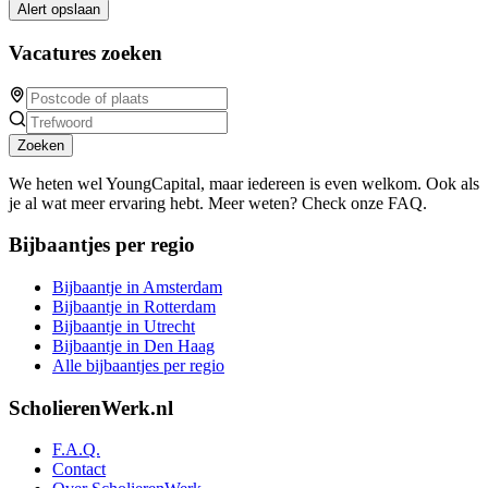
Alert opslaan
Vacatures zoeken
Zoeken
We heten wel YoungCapital, maar iedereen is even welkom. Ook als
je al wat meer ervaring hebt. Meer weten? Check onze FAQ.
Bijbaantjes per regio
Bijbaantje in Amsterdam
Bijbaantje in Rotterdam
Bijbaantje in Utrecht
Bijbaantje in Den Haag
Alle bijbaantjes per regio
ScholierenWerk.nl
F.A.Q.
Contact