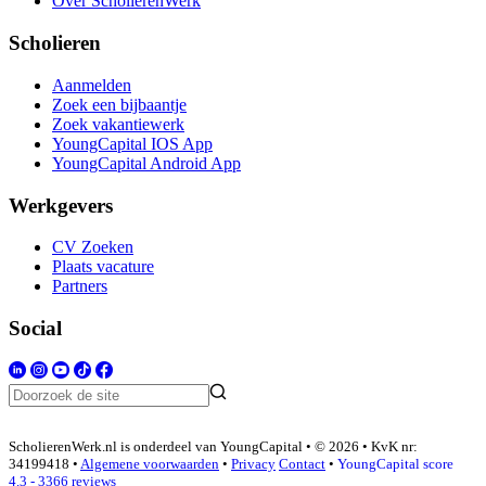
Over ScholierenWerk
Scholieren
Aanmelden
Zoek een bijbaantje
Zoek vakantiewerk
YoungCapital IOS App
YoungCapital Android App
Werkgevers
CV Zoeken
Plaats vacature
Partners
Social
ScholierenWerk.nl is onderdeel van YoungCapital • © 2026 • KvK nr:
34199418 •
Algemene voorwaarden
•
Privacy
Contact
•
YoungCapital score
4.3 - 3366 reviews