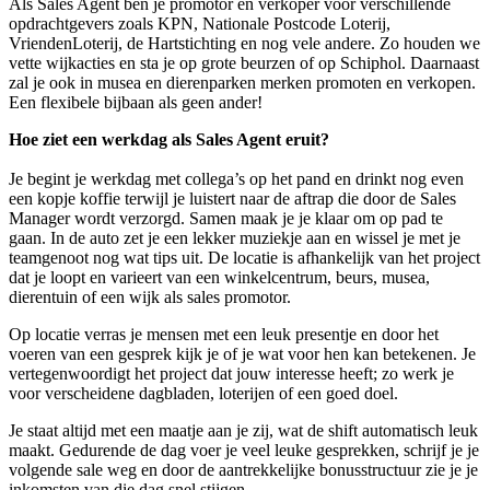
Als Sales Agent ben je promotor en verkoper voor verschillende
opdrachtgevers zoals KPN, Nationale Postcode Loterij,
VriendenLoterij, de Hartstichting en nog vele andere. Zo houden we
vette wijkacties en sta je op grote beurzen of op Schiphol. Daarnaast
zal je ook in musea en dierenparken merken promoten en verkopen.
Een flexibele bijbaan als geen ander!
Hoe ziet een werkdag als Sales Agent eruit?
Je begint je werkdag met collega’s op het pand en drinkt nog even
een kopje koffie terwijl je luistert naar de aftrap die door de Sales
Manager wordt verzorgd. Samen maak je je klaar om op pad te
gaan. In de auto zet je een lekker muziekje aan en wissel je met je
teamgenoot nog wat tips uit. De locatie is afhankelijk van het project
dat je loopt en varieert van een winkelcentrum, beurs, musea,
dierentuin of een wijk als sales promotor.
Op locatie verras je mensen met een leuk presentje en door het
voeren van een gesprek kijk je of je wat voor hen kan betekenen. Je
vertegenwoordigt het project dat jouw interesse heeft; zo werk je
voor verscheidene dagbladen, loterijen of een goed doel.
Je staat altijd met een maatje aan je zij, wat de shift automatisch leuk
maakt. Gedurende de dag voer je veel leuke gesprekken, schrijf je je
volgende sale weg en door de aantrekkelijke bonusstructuur zie je je
inkomsten van die dag snel stijgen.