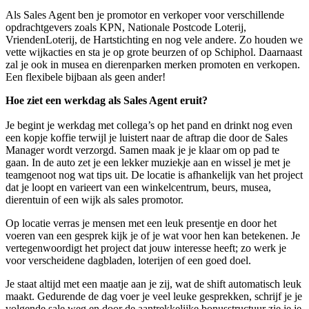
Als Sales Agent ben je promotor en verkoper voor verschillende
opdrachtgevers zoals KPN, Nationale Postcode Loterij,
VriendenLoterij, de Hartstichting en nog vele andere. Zo houden we
vette wijkacties en sta je op grote beurzen of op Schiphol. Daarnaast
zal je ook in musea en dierenparken merken promoten en verkopen.
Een flexibele bijbaan als geen ander!
Hoe ziet een werkdag als Sales Agent eruit?
Je begint je werkdag met collega’s op het pand en drinkt nog even
een kopje koffie terwijl je luistert naar de aftrap die door de Sales
Manager wordt verzorgd. Samen maak je je klaar om op pad te
gaan. In de auto zet je een lekker muziekje aan en wissel je met je
teamgenoot nog wat tips uit. De locatie is afhankelijk van het project
dat je loopt en varieert van een winkelcentrum, beurs, musea,
dierentuin of een wijk als sales promotor.
Op locatie verras je mensen met een leuk presentje en door het
voeren van een gesprek kijk je of je wat voor hen kan betekenen. Je
vertegenwoordigt het project dat jouw interesse heeft; zo werk je
voor verscheidene dagbladen, loterijen of een goed doel.
Je staat altijd met een maatje aan je zij, wat de shift automatisch leuk
maakt. Gedurende de dag voer je veel leuke gesprekken, schrijf je je
volgende sale weg en door de aantrekkelijke bonusstructuur zie je je