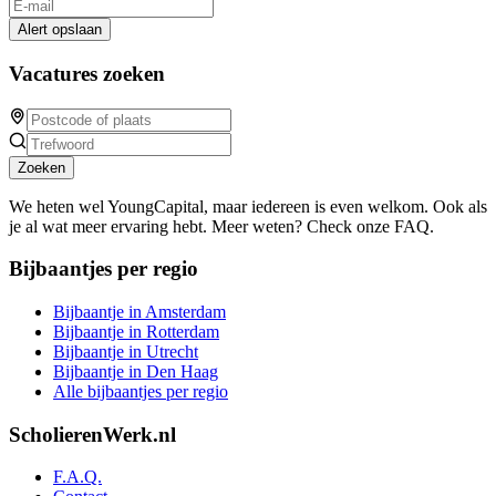
Alert opslaan
Vacatures zoeken
Zoeken
We heten wel YoungCapital, maar iedereen is even welkom. Ook als
je al wat meer ervaring hebt. Meer weten? Check onze FAQ.
Bijbaantjes per regio
Bijbaantje in Amsterdam
Bijbaantje in Rotterdam
Bijbaantje in Utrecht
Bijbaantje in Den Haag
Alle bijbaantjes per regio
ScholierenWerk.nl
F.A.Q.