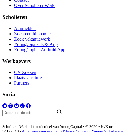
Contact
Over ScholierenWerk
Scholieren
Aanmelden
Zoek een bijbaantje
Zoek vakantiewerk
YoungCapital IOS App
YoungCapital Android App
Werkgevers
CV Zoeken
Plaats vacature
Partners
Social
ScholierenWerk.nl is onderdeel van YoungCapital • © 2026 • KvK nr:
34199418 •
Algemene voorwaarden
•
Privacy
Contact
•
YoungCapital score