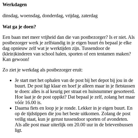
Werkdagen
dinsdag, woensdag, donderdag, vrijdag, zaterdag
Wat ga je doen?
Een baan met meer vrijheid dan die van postbezorger? Is er niet. Als
postbezorger werk je zelfstandig in je eigen buurt én bepaal je elke
dag opnieuw zelf wat je werktijden zijn. Tussendoor de
(klein)kinderen van school halen, sporten of een tentamen maken?
Kan gewoon!
Zo ziet je werkdag als postbezorger eruit:
Je start met het ophalen van de post bij het depot bij jou in de
buurt. De post ligt klaar en hoef je alleen maar in je fietstassen
te doen: alles is al keurig per straat en huisnummer gesorteerd.
Hoe laat je de post oppikt? Dat bepaal je zelf, zolang het maar
vóór 16.00 is.
Daarna fiets en loop je je ronde. Lekker in je eigen buurt. En
op de tijdstippen die jou het beste uitkomen. Zolang de post
veilig staat, kun je gerust tussendoor sporten of avondeten.
Als alle post maar uiterlijk om 20.00 uur in de brievenbussen
ligt.