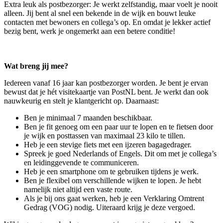
Extra leuk als postbezorger: Je werkt zelfstandig, maar voelt je nooit
alleen. Jij bent al snel een bekende in de wijk en bouwt leuke
contacten met bewoners en collega’s op. En omdat je lekker actief
bezig bent, werk je ongemerkt aan een betere conditie!
Wat breng jij mee?
Iedereen vanaf 16 jaar kan postbezorger worden. Je bent je ervan
bewust dat je hét visitekaartje van PostNL bent. Je werkt dan ook
nauwkeurig en stelt je klantgericht op. Daarnaast:
Ben je minimaal 7 maanden beschikbaar.
Ben je fit genoeg om een paar uur te lopen en te fietsen door
je wijk en posttassen van maximaal 23 kilo te tillen.
Heb je een stevige fiets met een ijzeren bagagedrager.
Spreek je goed Nederlands of Engels. Dit om met je collega’s
en leidinggevende te communiceren.
Heb je een smartphone om te gebruiken tijdens je werk.
Ben je flexibel om verschillende wijken te lopen. Je hebt
namelijk niet altijd een vaste route.
Als je bij ons gaat werken, heb je een Verklaring Omtrent
Gedrag (VOG) nodig. Uiteraard krijg je deze vergoed.