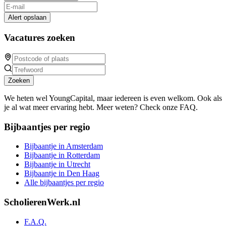
Alert opslaan
Vacatures zoeken
Zoeken
We heten wel YoungCapital, maar iedereen is even welkom. Ook als
je al wat meer ervaring hebt. Meer weten? Check onze FAQ.
Bijbaantjes per regio
Bijbaantje in Amsterdam
Bijbaantje in Rotterdam
Bijbaantje in Utrecht
Bijbaantje in Den Haag
Alle bijbaantjes per regio
ScholierenWerk.nl
F.A.Q.