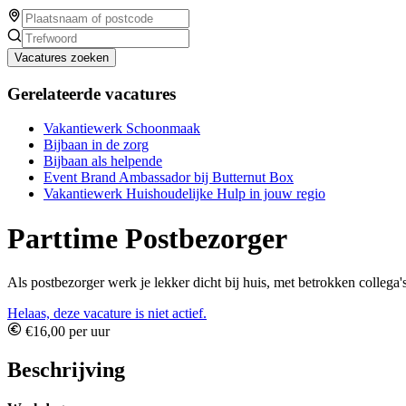
Vacatures zoeken
Gerelateerde vacatures
Vakantiewerk Schoonmaak
Bijbaan in de zorg
Bijbaan als helpende
Event Brand Ambassador bij Butternut Box
Vakantiewerk Huishoudelijke Hulp in jouw regio
Parttime Postbezorger
Als postbezorger werk je lekker dicht bij huis, met betrokken collega'
Helaas, deze vacature is niet actief.
€16,00 per uur
Beschrijving