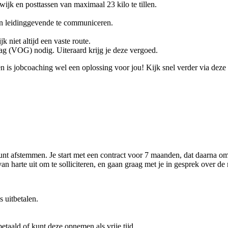
 wijk en posttassen van maximaal 23 kilo te tillen.
en leidinggevende te communiceren.
k niet altijd een vaste route.
rag (VOG) nodig. Uiteraard krijg je deze vergoed.
n is jobcoaching wel een oplossing voor jou! Kijk snel verder via deze
kunt afstemmen. Je start met een contract voor 7 maanden, dat daarna o
n harte uit om te solliciteren, en gaan graag met je in gesprek over de
 uitbetalen.
betaald of kunt deze opnemen als vrije tijd.