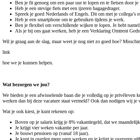
Ben je fit genoeg om een paar uur te lopen en te fietsen door je
Heb je een stevige fiets met een ijzeren bagagedrager.
Spreek je goed Nederlands of Engels. Dit om met je collega’s 
Heb je een smartphone om te gebruiken tijdens je werk.
Ben je flexibel om verschillende wijken te lopen. Je hebt namelij
Als je bij ons gaat werken, heb je een Verklaring Omtrent Ged
Wil je graag aan de slag, maar weet je nog niet zo goed hoe? Misschie
link
hoe we je kunnen helpen.
Wat bezorgen we jou?
We bieden je een afwisselende baan die je volledig op je privéleven 
werken dan bij deze vacature staat vermeld? Ook dan nodigen wij je va
Wat je ook kiest, je kunt rekenen op:
Boven op je salaris krijg je 8% vakantiegeld, dat we maandelijks
Je krijgt vier weken vakantie per jaar.
Je bouwt pensioen op (vanaf 18 jaar).
Je kunt in overleg meer uren werken en je krijgt je overuren uit