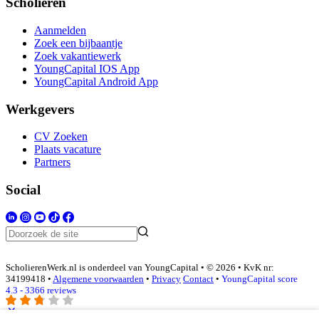
Scholieren
Aanmelden
Zoek een bijbaantje
Zoek vakantiewerk
YoungCapital IOS App
YoungCapital Android App
Werkgevers
CV Zoeken
Plaats vacature
Partners
Social
ScholierenWerk.nl is onderdeel van YoungCapital • © 2026 • KvK nr:
34199418 •
Algemene voorwaarden
•
Privacy
Contact
•
YoungCapital score
4.3 - 3366 reviews