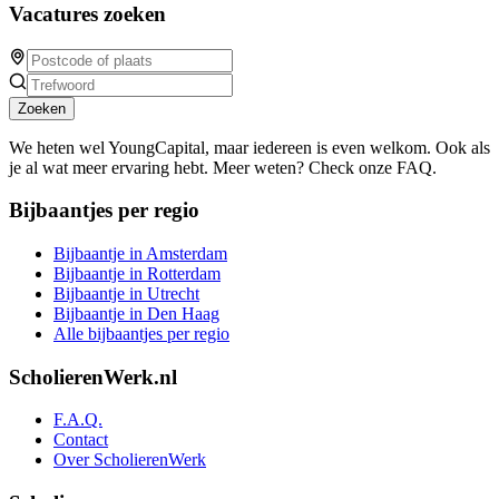
Vacatures zoeken
Zoeken
We heten wel YoungCapital, maar iedereen is even welkom. Ook als
je al wat meer ervaring hebt. Meer weten? Check onze FAQ.
Bijbaantjes per regio
Bijbaantje in Amsterdam
Bijbaantje in Rotterdam
Bijbaantje in Utrecht
Bijbaantje in Den Haag
Alle bijbaantjes per regio
ScholierenWerk.nl
F.A.Q.
Contact
Over ScholierenWerk