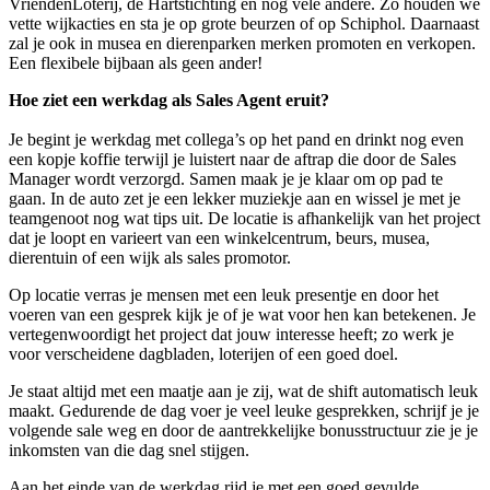
VriendenLoterij, de Hartstichting en nog vele andere. Zo houden we
vette wijkacties en sta je op grote beurzen of op Schiphol. Daarnaast
zal je ook in musea en dierenparken merken promoten en verkopen.
Een flexibele bijbaan als geen ander!
Hoe ziet een werkdag als Sales Agent eruit?
Je begint je werkdag met collega’s op het pand en drinkt nog even
een kopje koffie terwijl je luistert naar de aftrap die door de Sales
Manager wordt verzorgd. Samen maak je je klaar om op pad te
gaan. In de auto zet je een lekker muziekje aan en wissel je met je
teamgenoot nog wat tips uit. De locatie is afhankelijk van het project
dat je loopt en varieert van een winkelcentrum, beurs, musea,
dierentuin of een wijk als sales promotor.
Op locatie verras je mensen met een leuk presentje en door het
voeren van een gesprek kijk je of je wat voor hen kan betekenen. Je
vertegenwoordigt het project dat jouw interesse heeft; zo werk je
voor verscheidene dagbladen, loterijen of een goed doel.
Je staat altijd met een maatje aan je zij, wat de shift automatisch leuk
maakt. Gedurende de dag voer je veel leuke gesprekken, schrijf je je
volgende sale weg en door de aantrekkelijke bonusstructuur zie je je
inkomsten van die dag snel stijgen.
Aan het einde van de werkdag rijd je met een goed gevulde