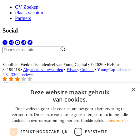
CV Zoeken
Plaats vacature
Partners
Social
ScholierenWerk.nl is onderdeel van YoungCapital • © 2026 • KvK nr:
34199418 •
Algemene voorwaarden
•
Privacy
Contact
•
YoungCapital score
4.3 - 3366 reviews
×
Deze website maakt gebruik
Inloggen als bedrijf
van cookies.
Deze website gebruikt cookies om uw gebruikerservaring te
E-mail
*
verbeteren. Door onze website te gebruiken, stemt u in met alle
cookies in overeenstemming met ons Cookiebeleid.
Lees verder
Wachtwoord
STRIKT NOODZAKELIJK
PRESTATIE
login gegevens onthouden
Wachtwoord vergeten?