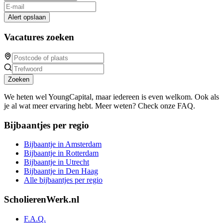
Alert opslaan
Vacatures zoeken
Zoeken
We heten wel YoungCapital, maar iedereen is even welkom. Ook als
je al wat meer ervaring hebt. Meer weten? Check onze FAQ.
Bijbaantjes per regio
Bijbaantje in Amsterdam
Bijbaantje in Rotterdam
Bijbaantje in Utrecht
Bijbaantje in Den Haag
Alle bijbaantjes per regio
ScholierenWerk.nl
F.A.Q.