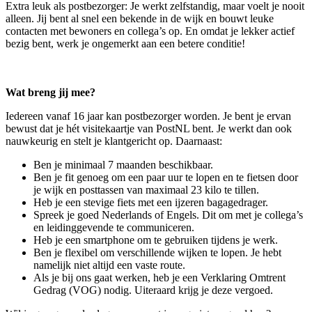
Extra leuk als postbezorger: Je werkt zelfstandig, maar voelt je nooit
alleen. Jij bent al snel een bekende in de wijk en bouwt leuke
contacten met bewoners en collega’s op. En omdat je lekker actief
bezig bent, werk je ongemerkt aan een betere conditie!
Wat breng jij mee?
Iedereen vanaf 16 jaar kan postbezorger worden. Je bent je ervan
bewust dat je hét visitekaartje van PostNL bent. Je werkt dan ook
nauwkeurig en stelt je klantgericht op. Daarnaast:
Ben je minimaal 7 maanden beschikbaar.
Ben je fit genoeg om een paar uur te lopen en te fietsen door
je wijk en posttassen van maximaal 23 kilo te tillen.
Heb je een stevige fiets met een ijzeren bagagedrager.
Spreek je goed Nederlands of Engels. Dit om met je collega’s
en leidinggevende te communiceren.
Heb je een smartphone om te gebruiken tijdens je werk.
Ben je flexibel om verschillende wijken te lopen. Je hebt
namelijk niet altijd een vaste route.
Als je bij ons gaat werken, heb je een Verklaring Omtrent
Gedrag (VOG) nodig. Uiteraard krijg je deze vergoed.