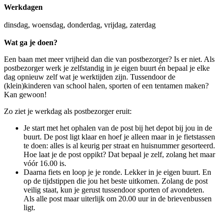
Werkdagen
dinsdag, woensdag, donderdag, vrijdag, zaterdag
Wat ga je doen?
Een baan met meer vrijheid dan die van postbezorger? Is er niet. Als
postbezorger werk je zelfstandig in je eigen buurt én bepaal je elke
dag opnieuw zelf wat je werktijden zijn. Tussendoor de
(klein)kinderen van school halen, sporten of een tentamen maken?
Kan gewoon!
Zo ziet je werkdag als postbezorger eruit:
Je start met het ophalen van de post bij het depot bij jou in de
buurt. De post ligt klaar en hoef je alleen maar in je fietstassen
te doen: alles is al keurig per straat en huisnummer gesorteerd.
Hoe laat je de post oppikt? Dat bepaal je zelf, zolang het maar
vóór 16.00 is.
Daarna fiets en loop je je ronde. Lekker in je eigen buurt. En
op de tijdstippen die jou het beste uitkomen. Zolang de post
veilig staat, kun je gerust tussendoor sporten of avondeten.
Als alle post maar uiterlijk om 20.00 uur in de brievenbussen
ligt.