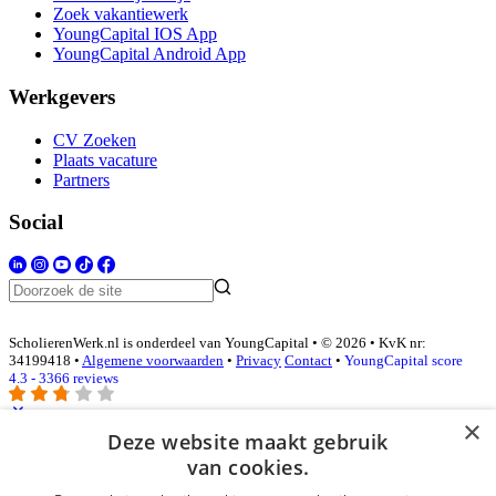
Zoek vakantiewerk
YoungCapital IOS App
YoungCapital Android App
Werkgevers
CV Zoeken
Plaats vacature
Partners
Social
ScholierenWerk.nl is onderdeel van YoungCapital • © 2026 • KvK nr:
34199418 •
Algemene voorwaarden
•
Privacy
Contact
•
YoungCapital score
4.3 - 3366 reviews
×
Deze website maakt gebruik
Inloggen als bedrijf
van cookies.