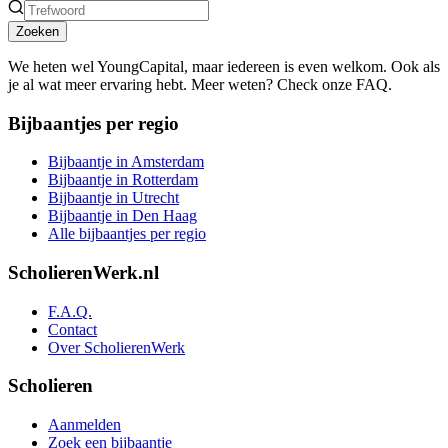
Zoeken
We heten wel YoungCapital, maar iedereen is even welkom. Ook als
je al wat meer ervaring hebt. Meer weten? Check onze FAQ.
Bijbaantjes per regio
Bijbaantje in Amsterdam
Bijbaantje in Rotterdam
Bijbaantje in Utrecht
Bijbaantje in Den Haag
Alle bijbaantjes per regio
ScholierenWerk.nl
F.A.Q.
Contact
Over ScholierenWerk
Scholieren
Aanmelden
Zoek een bijbaantje