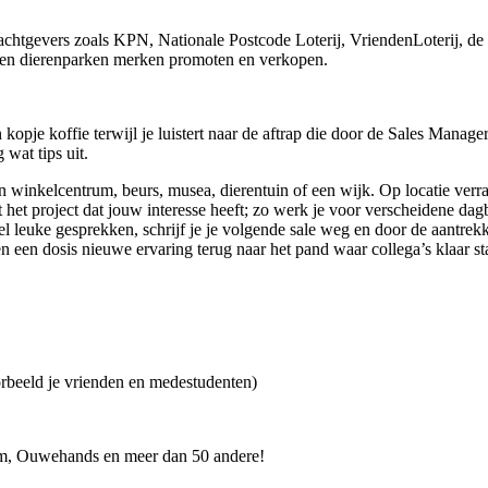
chtgevers zoals KPN, Nationale Postcode Loterij, VriendenLoterij, de 
ea en dierenparken merken promoten en verkopen.
 kopje koffie terwijl je luistert naar de aftrap die door de Sales Mana
 wat tips uit.
 een winkelcentrum, beurs, musea, dierentuin of een wijk. Op locatie ver
het project dat jouw interesse heeft; zo werk je voor verscheidene dagbla
l leuke gesprekken, schrijf je je volgende sale weg en door de aantrekk
 een dosis nieuwe ervaring terug naar het pand waar collega’s klaar st
beeld je vrienden en medestudenten)
m, Ouwehands en meer dan 50 andere!