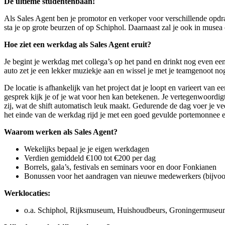
De ultieme studentenbaan!
Als Sales Agent ben je promotor en verkoper voor verschillende opdra
sta je op grote beurzen of op Schiphol. Daarnaast zal je ook in mus
Hoe ziet een werkdag als Sales Agent eruit?
Je begint je werkdag met collega’s op het pand en drinkt nog even een
auto zet je een lekker muziekje aan en wissel je met je teamgenoot nog
De locatie is afhankelijk van het project dat je loopt en varieert van
gesprek kijk je of je wat voor hen kan betekenen. Je vertegenwoordigt 
zij, wat de shift automatisch leuk maakt. Gedurende de dag voer je vee
het einde van de werkdag rijd je met een goed gevulde portemonnee en
Waarom werken als Sales Agent?
Wekelijks bepaal je je eigen werkdagen
Verdien gemiddeld €100 tot €200 per dag
Borrels, gala’s, festivals en seminars voor en door Fonkianen
Bonussen voor het aandragen van nieuwe medewerkers (bijvoor
Werklocaties:
o.a. Schiphol, Rijksmuseum, Huishoudbeurs, Groningermuseu