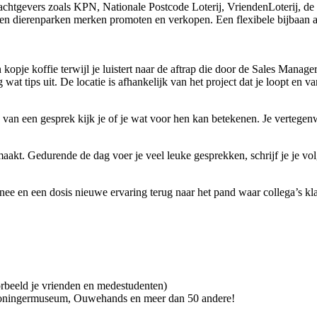
chtgevers zoals KPN, Nationale Postcode Loterij, VriendenLoterij, de 
a en dierenparken merken promoten en verkopen. Een flexibele bijbaan a
 kopje koffie terwijl je luistert naar de aftrap die door de Sales Mana
wat tips uit. De locatie is afhankelijk van het project dat je loopt en 
 van een gesprek kijk je of je wat voor hen kan betekenen. Je vertegenw
k maakt. Gedurende de dag voer je veel leuke gesprekken, schrijf je je v
e en een dosis nieuwe ervaring terug naar het pand waar collega’s klaa
beeld je vrienden en medestudenten)
Groningermuseum, Ouwehands en meer dan 50 andere!