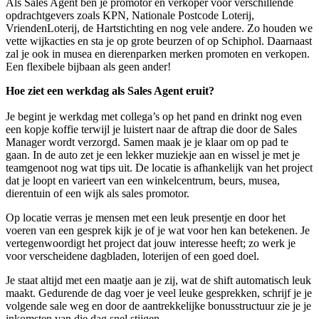
Als Sales Agent ben je promotor en verkoper voor verschillende
opdrachtgevers zoals KPN, Nationale Postcode Loterij,
VriendenLoterij, de Hartstichting en nog vele andere. Zo houden we
vette wijkacties en sta je op grote beurzen of op Schiphol. Daarnaast
zal je ook in musea en dierenparken merken promoten en verkopen.
Een flexibele bijbaan als geen ander!
Hoe ziet een werkdag als Sales Agent eruit?
Je begint je werkdag met collega’s op het pand en drinkt nog even
een kopje koffie terwijl je luistert naar de aftrap die door de Sales
Manager wordt verzorgd. Samen maak je je klaar om op pad te
gaan. In de auto zet je een lekker muziekje aan en wissel je met je
teamgenoot nog wat tips uit. De locatie is afhankelijk van het project
dat je loopt en varieert van een winkelcentrum, beurs, musea,
dierentuin of een wijk als sales promotor.
Op locatie verras je mensen met een leuk presentje en door het
voeren van een gesprek kijk je of je wat voor hen kan betekenen. Je
vertegenwoordigt het project dat jouw interesse heeft; zo werk je
voor verscheidene dagbladen, loterijen of een goed doel.
Je staat altijd met een maatje aan je zij, wat de shift automatisch leuk
maakt. Gedurende de dag voer je veel leuke gesprekken, schrijf je je
volgende sale weg en door de aantrekkelijke bonusstructuur zie je je
inkomsten van die dag snel stijgen.