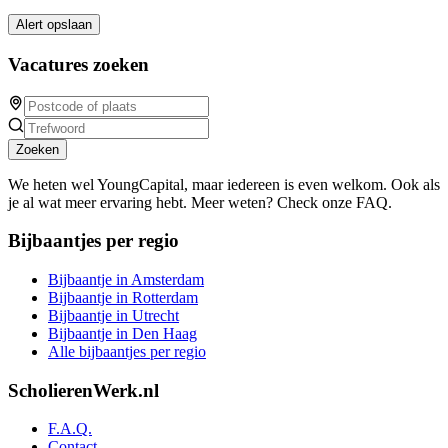
Alert opslaan
Vacatures zoeken
Zoeken
We heten wel YoungCapital, maar iedereen is even welkom. Ook als
je al wat meer ervaring hebt. Meer weten? Check onze FAQ.
Bijbaantjes per regio
Bijbaantje in Amsterdam
Bijbaantje in Rotterdam
Bijbaantje in Utrecht
Bijbaantje in Den Haag
Alle bijbaantjes per regio
ScholierenWerk.nl
F.A.Q.
Contact