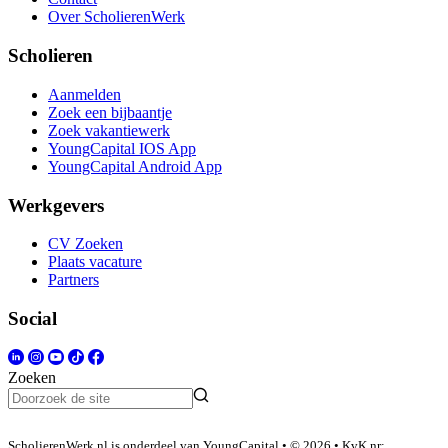
Over ScholierenWerk
Scholieren
Aanmelden
Zoek een bijbaantje
Zoek vakantiewerk
YoungCapital IOS App
YoungCapital Android App
Werkgevers
CV Zoeken
Plaats vacature
Partners
Social
Zoeken
ScholierenWerk.nl is onderdeel van YoungCapital • © 2026 • KvK nr: