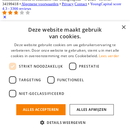
34199418 •
Algemene voorwaarden
•
Privacy
Contact
•
YoungCapital score
4.3 - 3366 reviews
×
Deze website maakt gebruik
Inloggen als bedrijf
van cookies.
E-mail
*
Deze website gebruikt cookies om uw gebruikerservaring te
verbeteren. Door onze website te gebruiken, stemt u in met alle
cookies in overeenstemming met ons Cookiebeleid.
Lees verder
Wachtwoord
STRIKT NOODZAKELIJK
PRESTATIE
login gegevens onthouden
Wachtwoord vergeten?
login
TARGETING
FUNCTIONEEL
Bedrijf aanmelden
NIET-GECLASSIFICEERD
Na het aanmelden kun je meteen je vacature plaatsen en heb je je
nieuwe collega/werknemer zo gevonden!
ALLES ACCEPTEREN
ALLES AFWIJZEN
Heb je nog geen gratis bedrijfsprofiel?
DETAILS WEERGEVEN
Bedrijf aanmelden