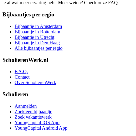
je al wat meer ervaring hebt. Meer weten? Check onze FAQ.
Bijbaantjes per regio
Bijbaantje in Amsterdam
Bijbaantje in Rotterdam
Bijbaantje in Utrecht
Bijbaantje in Den Haag
Alle bijbaantjes per regio
ScholierenWerk.nl
F.A.Q.
Contact
Over ScholierenWerk
Scholieren
Aanmelden
Zoek een bijbaantje
Zoek vakantiewerk
YoungCapital IOS App
YoungCapital Android App