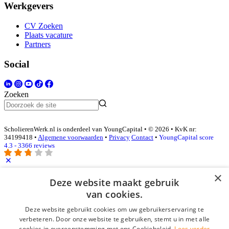
Werkgevers
CV Zoeken
Plaats vacature
Partners
Social
Zoeken
ScholierenWerk.nl is onderdeel van YoungCapital • © 2026 • KvK nr:
34199418 •
Algemene voorwaarden
•
Privacy
Contact
•
YoungCapital score
4.3 - 3366 reviews
×
Inloggen als bedrijf
Deze website maakt gebruik
van cookies.
E-mail
*
Deze website gebruikt cookies om uw gebruikerservaring te
verbeteren. Door onze website te gebruiken, stemt u in met alle
cookies in overeenstemming met ons Cookiebeleid.
Lees verder