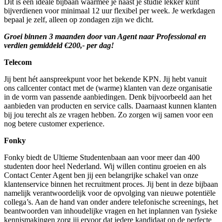
Dit is een ideale bijbaan waarmee je naast je studie lekker kunt
bijverdienen voor minimaal 12 uur flexibel per week. Je werkdagen
bepaal je zelf, alleen op zondagen zijn we dicht.
Groei binnen 3 maanden door van Agent naar Professional en
verdien gemiddeld €200,- per dag!
Telecom
Jij bent hét aanspreekpunt voor het bekende KPN. Jij hebt vanuit
ons callcenter contact met de (warme) klanten van deze organisatie
in de vorm van passende aanbiedingen. Denk bijvoorbeeld aan het
aanbieden van producten en service calls. Daarnaast kunnen klanten
bij jou terecht als ze vragen hebben. Zo zorgen wij samen voor een
nog betere customer experience.
Fonky
Fonky biedt de Ultieme Studentenbaan aan voor meer dan 400
studenten door heel Nederland. Wij willen continu groeien en als
Contact Center Agent ben jij een belangrijke schakel van onze
klantenservice binnen het recruitment proces. Jij bent in deze bijbaan
namelijk verantwoordelijk voor de opvolging van nieuwe potentiële
collega’s. Aan de hand van onder andere telefonische screenings, het
beantwoorden van inhoudelijke vragen en het inplannen van fysieke
kennismakingen zorg jij ervoor dat iedere kandidaat op de perfecte