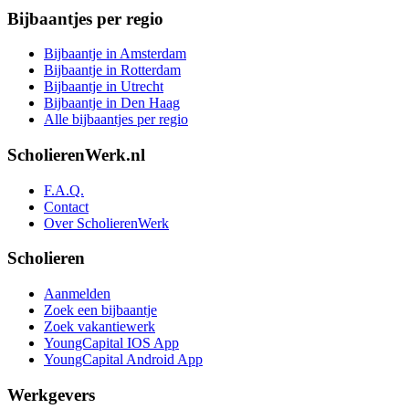
Bijbaantjes per regio
Bijbaantje in Amsterdam
Bijbaantje in Rotterdam
Bijbaantje in Utrecht
Bijbaantje in Den Haag
Alle bijbaantjes per regio
ScholierenWerk.nl
F.A.Q.
Contact
Over ScholierenWerk
Scholieren
Aanmelden
Zoek een bijbaantje
Zoek vakantiewerk
YoungCapital IOS App
YoungCapital Android App
Werkgevers