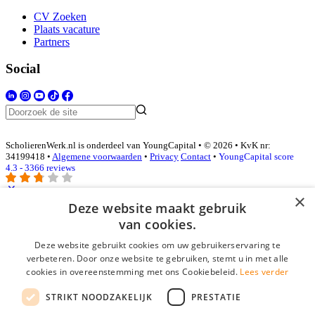
CV Zoeken
Plaats vacature
Partners
Social
ScholierenWerk.nl is onderdeel van YoungCapital • © 2026 • KvK nr:
34199418 •
Algemene voorwaarden
•
Privacy
Contact
•
YoungCapital score
4.3 - 3366 reviews
×
Deze website maakt gebruik
Inloggen als bedrijf
van cookies.
Deze website gebruikt cookies om uw gebruikerservaring te
E-mail
*
verbeteren. Door onze website te gebruiken, stemt u in met alle
cookies in overeenstemming met ons Cookiebeleid.
Lees verder
Wachtwoord
STRIKT NOODZAKELIJK
PRESTATIE
login gegevens onthouden
Wachtwoord vergeten?