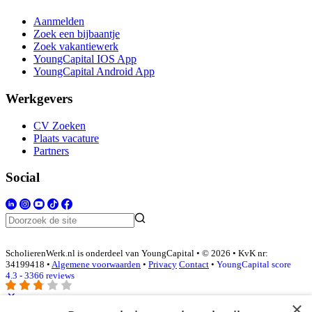
Aanmelden
Zoek een bijbaantje
Zoek vakantiewerk
YoungCapital IOS App
YoungCapital Android App
Werkgevers
CV Zoeken
Plaats vacature
Partners
Social
ScholierenWerk.nl is onderdeel van YoungCapital • © 2026 • KvK nr:
34199418 •
Algemene voorwaarden
•
Privacy
Contact
•
YoungCapital score
4.3 - 3366 reviews
×