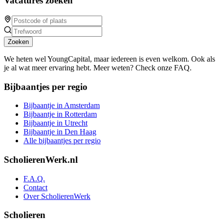
Vacatures zoeken
Zoeken
We heten wel YoungCapital, maar iedereen is even welkom. Ook als
je al wat meer ervaring hebt. Meer weten? Check onze FAQ.
Bijbaantjes per regio
Bijbaantje in Amsterdam
Bijbaantje in Rotterdam
Bijbaantje in Utrecht
Bijbaantje in Den Haag
Alle bijbaantjes per regio
ScholierenWerk.nl
F.A.Q.
Contact
Over ScholierenWerk
Scholieren