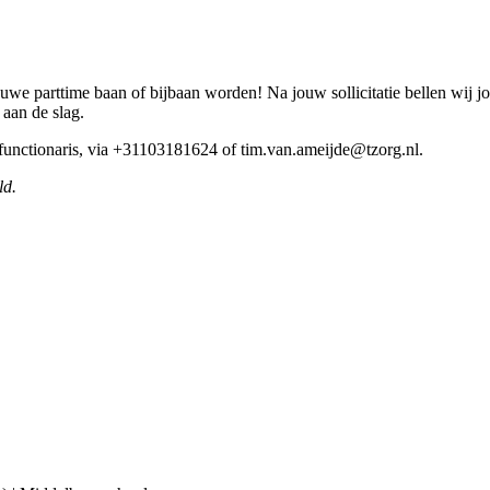
we parttime baan of bijbaan worden! Na jouw sollicitatie bellen wij j
 aan de slag.
 functionaris, via +31103181624 of tim.van.ameijde@tzorg.nl.
ld.