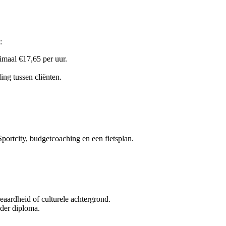
:
imaal €17,65 per uur.
ing tussen cliënten.
Sportcity, budgetcoaching en een fietsplan.
geaardheid of culturele achtergrond.
nder diploma.