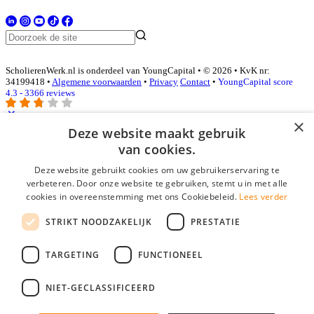
ScholierenWerk.nl is onderdeel van YoungCapital • © 2026 • KvK nr:
34199418 •
Algemene voorwaarden
•
Privacy
Contact
•
YoungCapital score
4.3 - 3366 reviews
×
Deze website maakt gebruik
Inloggen als bedrijf
van cookies.
Deze website gebruikt cookies om uw gebruikerservaring te
E-mail
*
verbeteren. Door onze website te gebruiken, stemt u in met alle
cookies in overeenstemming met ons Cookiebeleid.
Lees verder
Wachtwoord
STRIKT NOODZAKELIJK
PRESTATIE
login gegevens onthouden
Wachtwoord vergeten?
login
TARGETING
FUNCTIONEEL
Bedrijf aanmelden
NIET-GECLASSIFICEERD
Na het aanmelden kun je meteen je vacature plaatsen en heb je je