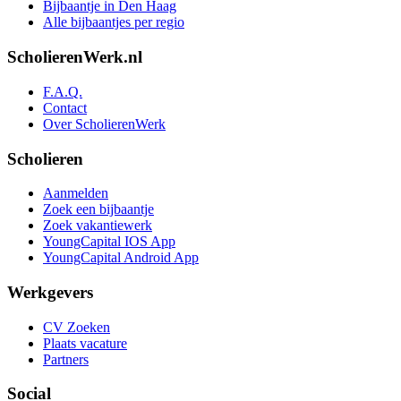
Bijbaantje in Den Haag
Alle bijbaantjes per regio
ScholierenWerk.nl
F.A.Q.
Contact
Over ScholierenWerk
Scholieren
Aanmelden
Zoek een bijbaantje
Zoek vakantiewerk
YoungCapital IOS App
YoungCapital Android App
Werkgevers
CV Zoeken
Plaats vacature
Partners
Social