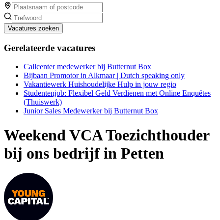
Vacatures zoeken
Gerelateerde vacatures
Callcenter medewerker bij Butternut Box
Bijbaan Promotor in Alkmaar | Dutch speaking only
Vakantiewerk Huishoudelijke Hulp in jouw regio
Studentenjob: Flexibel Geld Verdienen met Online Enquêtes
(Thuiswerk)
Junior Sales Medewerker bij Butternut Box
Weekend VCA Toezichthouder
bij ons bedrijf in Petten