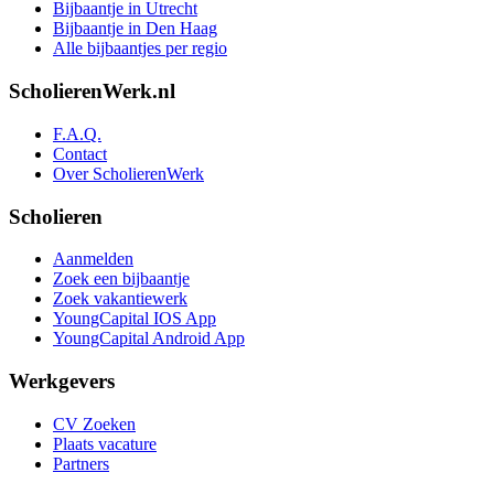
Bijbaantje in Utrecht
Bijbaantje in Den Haag
Alle bijbaantjes per regio
ScholierenWerk.nl
F.A.Q.
Contact
Over ScholierenWerk
Scholieren
Aanmelden
Zoek een bijbaantje
Zoek vakantiewerk
YoungCapital IOS App
YoungCapital Android App
Werkgevers
CV Zoeken
Plaats vacature
Partners