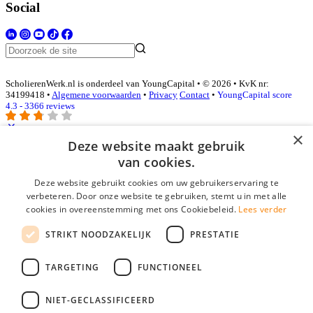
Social
ScholierenWerk.nl is onderdeel van YoungCapital • © 2026 • KvK nr:
34199418 •
Algemene voorwaarden
•
Privacy
Contact
•
YoungCapital score
4.3 - 3366 reviews
×
Deze website maakt gebruik
Inloggen als bedrijf
van cookies.
Deze website gebruikt cookies om uw gebruikerservaring te
E-mail
*
verbeteren. Door onze website te gebruiken, stemt u in met alle
cookies in overeenstemming met ons Cookiebeleid.
Lees verder
Wachtwoord
STRIKT NOODZAKELIJK
PRESTATIE
login gegevens onthouden
Wachtwoord vergeten?
login
TARGETING
FUNCTIONEEL
Bedrijf aanmelden
NIET-GECLASSIFICEERD