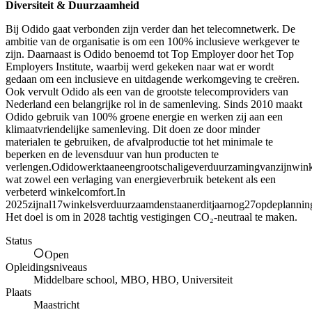
Diversiteit & Duurzaamheid
Bij Odido gaat verbonden zijn verder dan het telecomnetwerk. De
ambitie van de organisatie is om een 100% inclusieve werkgever te
zijn. Daarnaast is Odido benoemd tot Top Employer door het Top
Employers Institute, waarbij werd gekeken naar wat er wordt
gedaan om een inclusieve en uitdagende werkomgeving te creëren.
Ook vervult Odido als een van de grootste telecomproviders van
Nederland een belangrijke rol in de samenleving. Sinds 2010 maakt
Odido gebruik van 100% groene energie en werken zij aan een
klimaatvriendelijke samenleving. Dit doen ze door minder
materialen te gebruiken, de afvalproductie tot het minimale te
beperken en de levensduur van hun producten te
verlengen.Odidowerktaaneengrootschaligeverduurzamingvanzijnwink
wat zowel een verlaging van energieverbruik betekent als een
verbeterd winkelcomfort.In
2025zijnal17winkelsverduurzaamdenstaanerditjaarnog27opdeplannin
Het doel is om in 2028 tachtig vestigingen CO₂-neutraal te maken.
Status
Open
Opleidingsniveaus
Middelbare school, MBO, HBO, Universiteit
Plaats
Maastricht