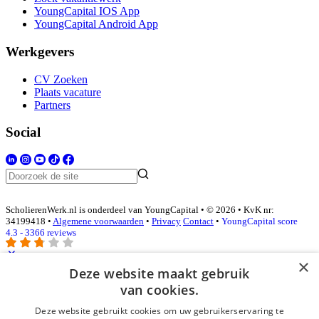
YoungCapital IOS App
YoungCapital Android App
Werkgevers
CV Zoeken
Plaats vacature
Partners
Social
ScholierenWerk.nl is onderdeel van YoungCapital • © 2026 • KvK nr:
34199418 •
Algemene voorwaarden
•
Privacy
Contact
•
YoungCapital score
4.3 - 3366 reviews
×
Deze website maakt gebruik
Inloggen als bedrijf
van cookies.
Deze website gebruikt cookies om uw gebruikerservaring te
E-mail
*