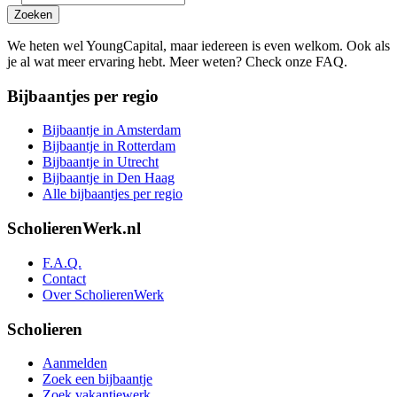
Zoeken
We heten wel YoungCapital, maar iedereen is even welkom. Ook als
je al wat meer ervaring hebt. Meer weten? Check onze FAQ.
Bijbaantjes per regio
Bijbaantje in Amsterdam
Bijbaantje in Rotterdam
Bijbaantje in Utrecht
Bijbaantje in Den Haag
Alle bijbaantjes per regio
ScholierenWerk.nl
F.A.Q.
Contact
Over ScholierenWerk
Scholieren
Aanmelden
Zoek een bijbaantje
Zoek vakantiewerk