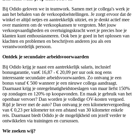
Bij Odido geloven we in teamwork. Samen met je collega's werk je
aan het behalen van de verkoopdoelstellingen. Je zorgt ervoor dat de
winkel er altijd netjes en aantrekkelijk uitziet, en je denkt actief mee
over manieren om de verkoopkansen te vergroten. Met jouw
verkoopvaardigheden en overtuigingskracht weet je precies hoe je
klanten kunt enthousiasmeren. Ook ben je goed in het oplossen van
klachten en problemen en beschrijven anderen jou als een
verantwoordelijk persoon.
Ontdek je secundaire arbeidsvoorwaarden
Bij Odido krijg je naast een aantrekkelijk salaris, inclusief
bonusgarantie, van€ 16,87 - € 20,09 per uur ook nog eens
interessante secundaire arbeidsvoorwaarden. Zo ontvang je een
bonus vanaf € 500 wanneer je een nieuwe collega aandraagt.
Daarnaast krijg je onregelmatigheidstoeslagen van maar liefst 150%
op zondagen en 120% op koopavonden. En maak je gebruik van het
openbaar vervoer? Dan worden je volledige OV-kosten vergoed.
Rijd je liever met de auto? Dan ontvang je een kilometervergoeding
van € 0,23 per kilometer tot een afstand van 30 kilometer enkele
reis. Daarnaast biedt Odido je de mogelijkheid om jezelf verder te
ontwikkelen via trainingen en cursussen.
Wie zoeken wij?