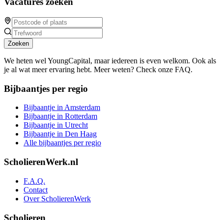
Vacatures zoeken
Zoeken
We heten wel YoungCapital, maar iedereen is even welkom. Ook als
je al wat meer ervaring hebt. Meer weten? Check onze FAQ.
Bijbaantjes per regio
Bijbaantje in Amsterdam
Bijbaantje in Rotterdam
Bijbaantje in Utrecht
Bijbaantje in Den Haag
Alle bijbaantjes per regio
ScholierenWerk.nl
F.A.Q.
Contact
Over ScholierenWerk
Scholieren