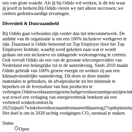
ons van grote waarde. Als jij bij Odido wil werken, is dit iets waar
jij jezelf in herkent.Bij Odido vieren we niet alleen successen; we
creëren gedenkwaardige ervaringen.
Diversiteit & Duurzaamheid
Bij Odido gaat verbonden zijn verder dan het telecomnetwerk. De
ambitie van de organisatie is om een 100% inclusieve werkgever te
zijn. Daarnaast is Odido benoemd tot Top Employer door het Top
Employers Institute, waarbij werd gekeken naar wat er wordt
gedaan om een inclusieve en uitdagende werkomgeving te creëren.
Ook vervult Odido als een van de grootste telecomproviders van
Nederland een belangrijke rol in de samenleving. Sinds 2010 maakt
Odido gebruik van 100% groene energie en werken zij aan een
klimaatvriendelijke samenleving. Dit doen ze door minder
materialen te gebruiken, de afvalproductie tot het minimale te
beperken en de levensduur van hun producten te
verlengen.Odidowerktaaneengrootschaligeverduurzamingvanzijnwink
wat zowel een verlaging van energieverbruik betekent als een
verbeterd winkelcomfort.In
2025zijnal17winkelsverduurzaamdenstaanerditjaarnog27opdeplannin
Het doel is om in 2028 tachtig vestigingen CO₂-neutraal te maken.
Status
Open