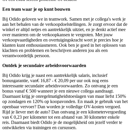
Een team waar je op kunt bouwen
Bij Odido geloven we in teamwork. Samen met je collega's werk je
aan het behalen van de verkoopdoelstellingen. Je zorgt ervoor dat de
winkel er altijd netjes en aantrekkelijk uitziet, en je denkt actief mee
over manieren om de verkoopkansen te vergroten. Met jouw
verkoopvaardigheden en overtuigingskracht weet je precies hoe je
klanten kunt enthousiasmeren. Ook ben je goed in het oplossen van
klachten en problemen en beschrijven anderen jou als een
verantwoordelijk persoon.
Ontdek je secundaire arbeidsvoorwaarden
Bij Odido krijg je naast een aantrekkelijk salaris, inclusief
bonusgarantie, van€ 16,87 - € 20,09 per uur ook nog eens
interessante secundaire arbeidsvoorwaarden. Zo ontvang je een
bonus vanaf € 500 wanneer je een nieuwe collega aandraagt.
Daarnaast krijg je onregelmatigheidstoeslagen van maar liefst 150%
op zondagen en 120% op koopavonden. En maak je gebruik van het
openbaar vervoer? Dan worden je volledige OV-kosten vergoed.
Rijd je liever met de auto? Dan ontvang je een kilometervergoeding
van € 0,23 per kilometer tot een afstand van 30 kilometer enkele
reis. Daarnaast biedt Odido je de mogelijkheid om jezelf verder te
ontwikkelen via trainingen en cursussen.