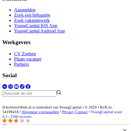
Aanmelden
Zoek een bijbaantje
Zoek vakantiewerk
YoungCapital IOS App
YoungCapital Android App
Werkgevers
CV Zoeken
Plaats vacature
Partners
Social
ScholierenWerk.nl is onderdeel van YoungCapital • © 2026 • KvK nr:
34199418 •
Algemene voorwaarden
•
Privacy
Contact
•
YoungCapital score
4.3 - 3366 reviews
×