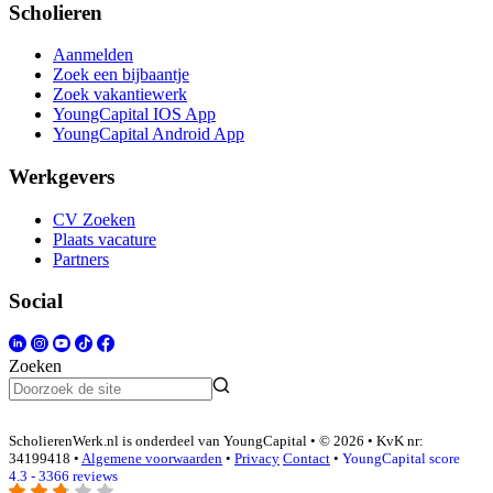
Scholieren
Aanmelden
Zoek een bijbaantje
Zoek vakantiewerk
YoungCapital IOS App
YoungCapital Android App
Werkgevers
CV Zoeken
Plaats vacature
Partners
Social
Zoeken
ScholierenWerk.nl is onderdeel van YoungCapital • © 2026 • KvK nr:
34199418 •
Algemene voorwaarden
•
Privacy
Contact
•
YoungCapital score
4.3 - 3366 reviews