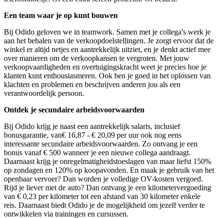
Een team waar je op kunt bouwen
Bij Odido geloven we in teamwork. Samen met je collega's werk je
aan het behalen van de verkoopdoelstellingen. Je zorgt ervoor dat de
winkel er altijd netjes en aantrekkelijk uitziet, en je denkt actief mee
over manieren om de verkoopkansen te vergroten. Met jouw
verkoopvaardigheden en overtuigingskracht weet je precies hoe je
klanten kunt enthousiasmeren. Ook ben je goed in het oplossen van
klachten en problemen en beschrijven anderen jou als een
verantwoordelijk persoon.
Ontdek je secundaire arbeidsvoorwaarden
Bij Odido krijg je naast een aantrekkelijk salaris, inclusief
bonusgarantie, van€ 16,87 - € 20,09 per uur ook nog eens
interessante secundaire arbeidsvoorwaarden. Zo ontvang je een
bonus vanaf € 500 wanneer je een nieuwe collega aandraagt.
Daarnaast krijg je onregelmatigheidstoeslagen van maar liefst 150%
op zondagen en 120% op koopavonden. En maak je gebruik van het
openbaar vervoer? Dan worden je volledige OV-kosten vergoed.
Rijd je liever met de auto? Dan ontvang je een kilometervergoeding
van € 0,23 per kilometer tot een afstand van 30 kilometer enkele
reis. Daarnaast biedt Odido je de mogelijkheid om jezelf verder te
ontwikkelen via trainingen en cursussen.