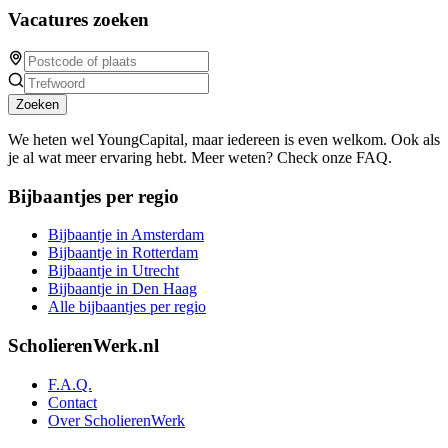
Vacatures zoeken
Zoeken
We heten wel YoungCapital, maar iedereen is even welkom. Ook als
je al wat meer ervaring hebt. Meer weten? Check onze FAQ.
Bijbaantjes per regio
Bijbaantje in Amsterdam
Bijbaantje in Rotterdam
Bijbaantje in Utrecht
Bijbaantje in Den Haag
Alle bijbaantjes per regio
ScholierenWerk.nl
F.A.Q.
Contact
Over ScholierenWerk