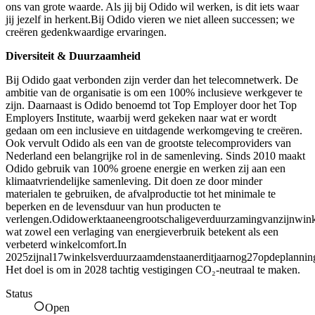
ons van grote waarde. Als jij bij Odido wil werken, is dit iets waar
jij jezelf in herkent.Bij Odido vieren we niet alleen successen; we
creëren gedenkwaardige ervaringen.
Diversiteit & Duurzaamheid
Bij Odido gaat verbonden zijn verder dan het telecomnetwerk. De
ambitie van de organisatie is om een 100% inclusieve werkgever te
zijn. Daarnaast is Odido benoemd tot Top Employer door het Top
Employers Institute, waarbij werd gekeken naar wat er wordt
gedaan om een inclusieve en uitdagende werkomgeving te creëren.
Ook vervult Odido als een van de grootste telecomproviders van
Nederland een belangrijke rol in de samenleving. Sinds 2010 maakt
Odido gebruik van 100% groene energie en werken zij aan een
klimaatvriendelijke samenleving. Dit doen ze door minder
materialen te gebruiken, de afvalproductie tot het minimale te
beperken en de levensduur van hun producten te
verlengen.Odidowerktaaneengrootschaligeverduurzamingvanzijnwink
wat zowel een verlaging van energieverbruik betekent als een
verbeterd winkelcomfort.In
2025zijnal17winkelsverduurzaamdenstaanerditjaarnog27opdeplannin
Het doel is om in 2028 tachtig vestigingen CO₂-neutraal te maken.
Status
Open