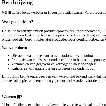
Beschrijving
Wil jij de productie verbeteren in een innovatief team? Word Procesope
Wat ga je doen?
De spil te in een dynamisch productieproces; als Procesoperator bij Fuj
emulsies en ondersteun je het coating proces. Je houdt je bezig met 
onderhoud uit. Jouw missie? Het productieproces continu verbeteren d
Wat ga je doen?
Uitvoeren van procescontroles en oplossen van storingen;
Productie van emulsies en ondersteuning in het coating proces;
Verzamelen van gegevens en verzorgen van rapportages;
Kalibreren van apparatuur en uitvoeren van onderhoud;
Bij Fujifilm ben je onderdeel van een wereldwijd bekend merk dat niet
andere fotopapier en membranen geproduceerd worden voor de biofarma
Waarom jij?
Jij bent flexibel, een echte teamplayer en je voert je werk vakkundig u