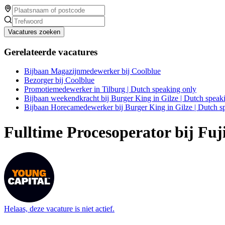
Vacatures zoeken
Gerelateerde vacatures
Bijbaan Magazijnmedewerker bij Coolblue
Bezorger bij Coolblue
Promotiemedewerker in Tilburg | Dutch speaking only
Bijbaan weekendkracht bij Burger King in Gilze | Dutch speak
Bijbaan Horecamedewerker bij Burger King in Gilze | Dutch s
Fulltime Procesoperator bij Fuji
Helaas, deze vacature is niet actief.