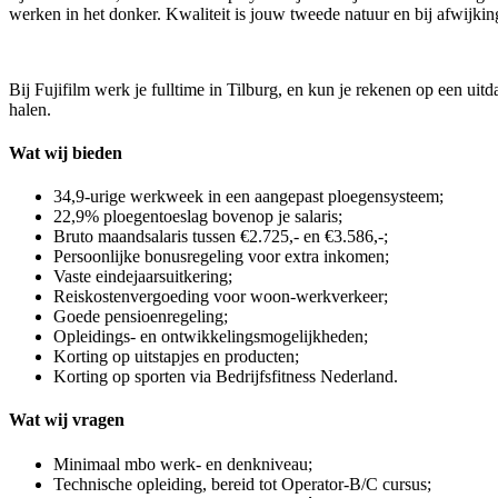
werken in het donker. Kwaliteit is jouw tweede natuur en bij afwijkinge
Bij Fujifilm werk je fulltime in Tilburg, en kun je rekenen op een uit
halen.
Wat wij bieden
34,9-urige werkweek in een aangepast ploegensysteem;
22,9% ploegentoeslag bovenop je salaris;
Bruto maandsalaris tussen €2.725,- en €3.586,-;
Persoonlijke bonusregeling voor extra inkomen;
Vaste eindejaarsuitkering;
Reiskostenvergoeding voor woon-werkverkeer;
Goede pensioenregeling;
Opleidings- en ontwikkelingsmogelijkheden;
Korting op uitstapjes en producten;
Korting op sporten via Bedrijfsfitness Nederland.
Wat wij vragen
Minimaal mbo werk- en denkniveau;
Technische opleiding, bereid tot Operator-B/C cursus;