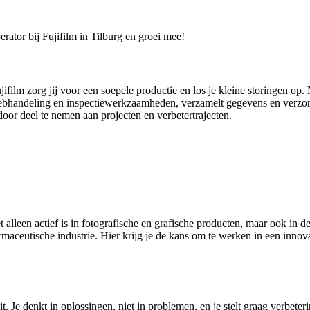
rator bij Fujifilm in Tilburg en groei mee!
ifilm zorg jij voor een soepele productie en los je kleine storingen op. 
webhandeling en inspectiewerkzaamheden, verzamelt gegevens en verzorgt
oor deel te nemen aan projecten en verbetertrajecten.
 alleen actief is in fotografische en grafische producten, maar ook in 
ceutische industrie. Hier krijg je de kans om te werken in een innov
it. Je denkt in oplossingen, niet in problemen, en je stelt graag verbete