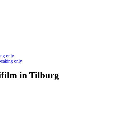
ing only
peaking only
film in Tilburg