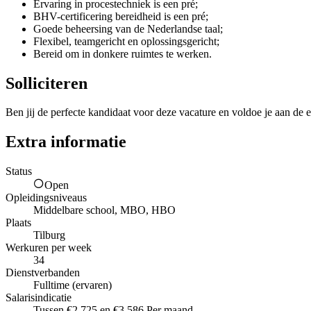
Ervaring in procestechniek is een pré;
BHV-certificering bereidheid is een pré;
Goede beheersing van de Nederlandse taal;
Flexibel, teamgericht en oplossingsgericht;
Bereid om in donkere ruimtes te werken.
Solliciteren
Ben jij de perfecte kandidaat voor deze vacature en voldoe je aan de e
Extra informatie
Status
Open
Opleidingsniveaus
Middelbare school, MBO, HBO
Plaats
Tilburg
Werkuren per week
34
Dienstverbanden
Fulltime (ervaren)
Salarisindicatie
Tussen €2.725 en €3.586 Per maand