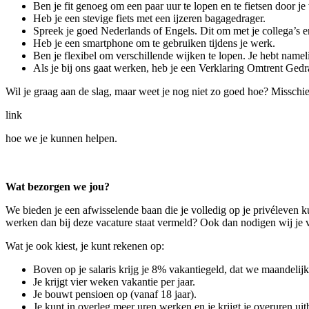
Ben je fit genoeg om een paar uur te lopen en te fietsen door je
Heb je een stevige fiets met een ijzeren bagagedrager.
Spreek je goed Nederlands of Engels. Dit om met je collega’s 
Heb je een smartphone om te gebruiken tijdens je werk.
Ben je flexibel om verschillende wijken te lopen. Je hebt namelij
Als je bij ons gaat werken, heb je een Verklaring Omtrent Ged
Wil je graag aan de slag, maar weet je nog niet zo goed hoe? Misschie
link
hoe we je kunnen helpen.
Wat bezorgen we jou?
We bieden je een afwisselende baan die je volledig op je privéleven 
werken dan bij deze vacature staat vermeld? Ook dan nodigen wij je va
Wat je ook kiest, je kunt rekenen op:
Boven op je salaris krijg je 8% vakantiegeld, dat we maandelijks
Je krijgt vier weken vakantie per jaar.
Je bouwt pensioen op (vanaf 18 jaar).
Je kunt in overleg meer uren werken en je krijgt je overuren uit