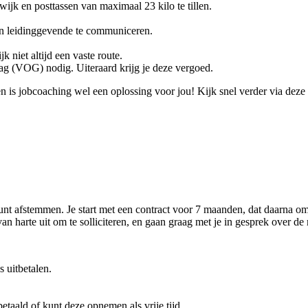
 wijk en posttassen van maximaal 23 kilo te tillen.
en leidinggevende te communiceren.
k niet altijd een vaste route.
rag (VOG) nodig. Uiteraard krijg je deze vergoed.
n is jobcoaching wel een oplossing voor jou! Kijk snel verder via deze
kunt afstemmen. Je start met een contract voor 7 maanden, dat daarna o
n harte uit om te solliciteren, en gaan graag met je in gesprek over de
 uitbetalen.
betaald of kunt deze opnemen als vrije tijd.