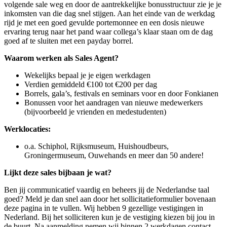
volgende sale weg en door de aantrekkelijke bonusstructuur zie je je
inkomsten van die dag snel stijgen. Aan het einde van de werkdag
rijd je met een goed gevulde portemonnee en een dosis nieuwe
ervaring terug naar het pand waar collega’s klaar staan om de dag
goed af te sluiten met een payday borrel.
Waarom werken als Sales Agent?
Wekelijks bepaal je je eigen werkdagen
Verdien gemiddeld €100 tot €200 per dag
Borrels, gala’s, festivals en seminars voor en door Fonkianen
Bonussen voor het aandragen van nieuwe medewerkers
(bijvoorbeeld je vrienden en medestudenten)
Werklocaties:
o.a. Schiphol, Rijksmuseum, Huishoudbeurs,
Groningermuseum, Ouwehands en meer dan 50 andere!
Lijkt deze sales bijbaan je wat?
Ben jij communicatief vaardig en beheers jij de Nederlandse taal
goed? Meld je dan snel aan door het sollicitatieformulier bovenaan
deze pagina in te vullen. Wij hebben 9 gezellige vestigingen in
Nederland. Bij het solliciteren kun je de vestiging kiezen bij jou in
de buurt. Na aanmelding nemen wij binnen 2 werkdagen contact