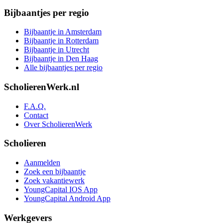
Bijbaantjes per regio
Bijbaantje in Amsterdam
Bijbaantje in Rotterdam
Bijbaantje in Utrecht
Bijbaantje in Den Haag
Alle bijbaantjes per regio
ScholierenWerk.nl
F.A.Q.
Contact
Over ScholierenWerk
Scholieren
Aanmelden
Zoek een bijbaantje
Zoek vakantiewerk
YoungCapital IOS App
YoungCapital Android App
Werkgevers