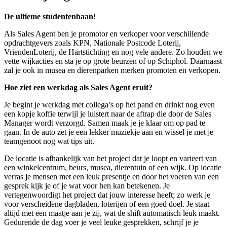
De ultieme studentenbaan!
Als Sales Agent ben je promotor en verkoper voor verschillende
opdrachtgevers zoals KPN, Nationale Postcode Loterij,
VriendenLoterij, de Hartstichting en nog vele andere. Zo houden we
vette wijkacties en sta je op grote beurzen of op Schiphol. Daarnaast
zal je ook in musea en dierenparken merken promoten en verkopen.
Hoe ziet een werkdag als Sales Agent eruit?
Je begint je werkdag met collega’s op het pand en drinkt nog even
een kopje koffie terwijl je luistert naar de aftrap die door de Sales
Manager wordt verzorgd. Samen maak je je klaar om op pad te
gaan. In de auto zet je een lekker muziekje aan en wissel je met je
teamgenoot nog wat tips uit.
De locatie is afhankelijk van het project dat je loopt en varieert van
een winkelcentrum, beurs, musea, dierentuin of een wijk. Op locatie
verras je mensen met een leuk presentje en door het voeren van een
gesprek kijk je of je wat voor hen kan betekenen. Je
vertegenwoordigt het project dat jouw interesse heeft; zo werk je
voor verscheidene dagbladen, loterijen of een goed doel. Je staat
altijd met een maatje aan je zij, wat de shift automatisch leuk maakt.
Gedurende de dag voer je veel leuke gesprekken, schrijf je je