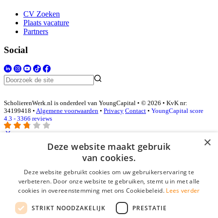
CV Zoeken
Plaats vacature
Partners
Social
ScholierenWerk.nl is onderdeel van YoungCapital • © 2026 • KvK nr:
34199418 •
Algemene voorwaarden
•
Privacy
Contact
•
YoungCapital score
4.3 - 3366 reviews
×
Deze website maakt gebruik
Inloggen als bedrijf
van cookies.
Deze website gebruikt cookies om uw gebruikerservaring te
E-mail
*
verbeteren. Door onze website te gebruiken, stemt u in met alle
cookies in overeenstemming met ons Cookiebeleid.
Lees verder
Wachtwoord
STRIKT NOODZAKELIJK
PRESTATIE
login gegevens onthouden