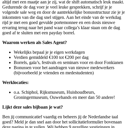
altijd met een maatje aan je zij, wat de shift automatisch leuk maakt.
Gedurende de dag voer je veel leuke gesprekken, schrijf je je
volgende sale weg en door de aantrekkelijke bonusstructuur zie je je
inkomsten van die dag snel stijgen. Aan het einde van de werkdag
rijd je met een goed gevulde portemonnee en een dosis nieuwe
ervaring terug naar het pand waar collega’s klaar staan om de dag
goed af te sluiten met een payday borrel.
Waarom werken als Sales Agent?
Wekelijks bepaal je je eigen werkdagen
Verdien gemiddeld €100 tot €200 per dag
Borrels, gala’s, festivals en seminars voor en door Fonkianen
Bonussen voor het aandragen van nieuwe medewerkers
(bijvoorbeeld je vrienden en medestudenten)
Werklocaties:
o.a. Schiphol, Rijksmuseum, Huishoudbeurs,
Groningermuseum, Ouwehands en meer dan 50 andere!
Lijkt deze sales bijbaan je wat?
Ben jij communicatief vaardig en beheers jij de Nederlandse taal
goed? Meld je dan snel aan door het sollicitatieformulier bovenaan
deze pagina in te vullen. Wij hebben 9 gezellige vestigingen in