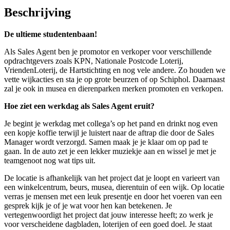
Beschrijving
De ultieme studentenbaan!
Als Sales Agent ben je promotor en verkoper voor verschillende
opdrachtgevers zoals KPN, Nationale Postcode Loterij,
VriendenLoterij, de Hartstichting en nog vele andere. Zo houden we
vette wijkacties en sta je op grote beurzen of op Schiphol. Daarnaast
zal je ook in musea en dierenparken merken promoten en verkopen.
Hoe ziet een werkdag als Sales Agent eruit?
Je begint je werkdag met collega’s op het pand en drinkt nog even
een kopje koffie terwijl je luistert naar de aftrap die door de Sales
Manager wordt verzorgd. Samen maak je je klaar om op pad te
gaan. In de auto zet je een lekker muziekje aan en wissel je met je
teamgenoot nog wat tips uit.
De locatie is afhankelijk van het project dat je loopt en varieert van
een winkelcentrum, beurs, musea, dierentuin of een wijk. Op locatie
verras je mensen met een leuk presentje en door het voeren van een
gesprek kijk je of je wat voor hen kan betekenen. Je
vertegenwoordigt het project dat jouw interesse heeft; zo werk je
voor verscheidene dagbladen, loterijen of een goed doel. Je staat