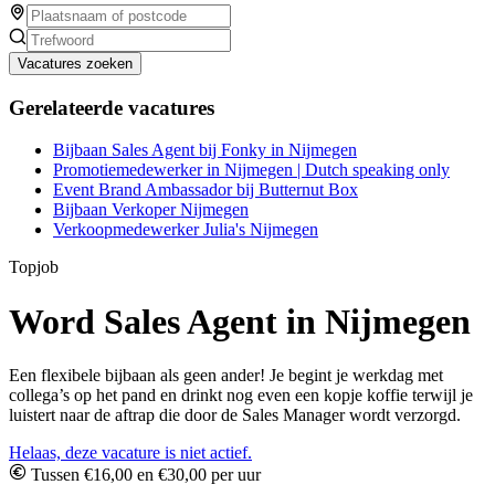
Vacatures zoeken
Gerelateerde vacatures
Bijbaan Sales Agent bij Fonky in Nijmegen
Promotiemedewerker in Nijmegen | Dutch speaking only
Event Brand Ambassador bij Butternut Box
Bijbaan Verkoper Nijmegen
Verkoopmedewerker Julia's Nijmegen
Topjob
Word Sales Agent in Nijmegen
Een flexibele bijbaan als geen ander! Je begint je werkdag met
collega’s op het pand en drinkt nog even een kopje koffie terwijl je
luistert naar de aftrap die door de Sales Manager wordt verzorgd.
Helaas, deze vacature is niet actief.
Tussen €16,00 en €30,00 per uur