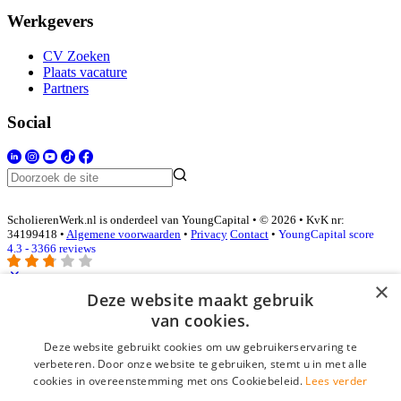
Werkgevers
CV Zoeken
Plaats vacature
Partners
Social
ScholierenWerk.nl is onderdeel van YoungCapital • © 2026 • KvK nr:
34199418 •
Algemene voorwaarden
•
Privacy
Contact
•
YoungCapital score
4.3 - 3366 reviews
×
Deze website maakt gebruik
Inloggen als bedrijf
van cookies.
Deze website gebruikt cookies om uw gebruikerservaring te
E-mail
*
verbeteren. Door onze website te gebruiken, stemt u in met alle
cookies in overeenstemming met ons Cookiebeleid.
Lees verder
Wachtwoord