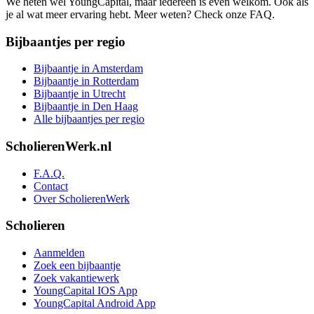
We heten wel YoungCapital, maar iedereen is even welkom. Ook als
je al wat meer ervaring hebt. Meer weten? Check onze FAQ.
Bijbaantjes per regio
Bijbaantje in Amsterdam
Bijbaantje in Rotterdam
Bijbaantje in Utrecht
Bijbaantje in Den Haag
Alle bijbaantjes per regio
ScholierenWerk.nl
F.A.Q.
Contact
Over ScholierenWerk
Scholieren
Aanmelden
Zoek een bijbaantje
Zoek vakantiewerk
YoungCapital IOS App
YoungCapital Android App