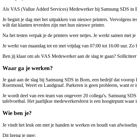
Als VAS (Vallue Added Services) Medewerker bij Samsung SDS in Born z
Je begint je dag met het uitpakken van nieuwe printers. Vervolgens test 
wilt dat klanten tevreden zijn met hun nieuwe printer.
Na het testen verpak je de printers weer netjes. Je werkt samen met je
Je werkt van maandag tot en met vrijdag van 07:00 tot 16:00 uur. Zo be
Ben jij klaar om als VAS Medewerker aan de slag te gaan? Sollicitee
Waar ga je werken?
Je gaat aan de slag bij Samsung SDS in Born, een bedrijf dat voorop l
Roermond, Weert en Landgraaf. Parkeren is geen probleem, want er is g
Je wordt deel van een team van ongeveer 20 collega's. Samsung SDS vin
tafelvoetbal. Het jaarlijkse medewerkersfeest is een hoogtepunt waar ie
Wie ben je?
Je vindt het leuk om met je handen te werken en houdt van afwisseli
Dit breng je mee: