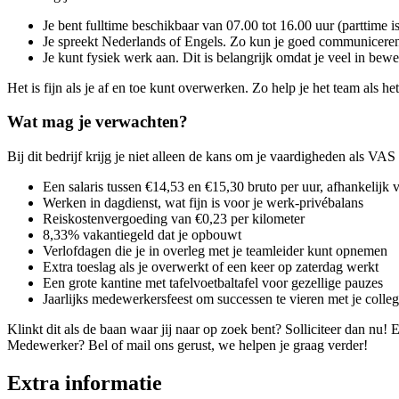
Je bent fulltime beschikbaar van 07.00 tot 16.00 uur (parttime i
Je spreekt Nederlands of Engels. Zo kun je goed communiceren 
Je kunt fysiek werk aan. Dit is belangrijk omdat je veel in bew
Het is fijn als je af en toe kunt overwerken. Zo help je het team als het
Wat mag je verwachten?
Bij dit bedrijf krijg je niet alleen de kans om je vaardigheden als V
Een salaris tussen €14,53 en €15,30 bruto per uur, afhankelijk v
Werken in dagdienst, wat fijn is voor je werk-privébalans
Reiskostenvergoeding van €0,23 per kilometer
8,33% vakantiegeld dat je opbouwt
Verlofdagen die je in overleg met je teamleider kunt opnemen
Extra toeslag als je overwerkt of een keer op zaterdag werkt
Een grote kantine met tafelvoetbaltafel voor gezellige pauzes
Jaarlijks medewerkersfeest om successen te vieren met je colleg
Klinkt dit als de baan waar jij naar op zoek bent? Solliciteer dan n
Medewerker? Bel of mail ons gerust, we helpen je graag verder!
Extra informatie