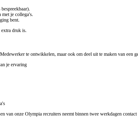
s bespreekbaar).
met je collega's.
eging bent.
 extra druk is.
AS Medewerker te ontwikkelen, maar ook om deel uit te maken van een ge
an je ervaring
a's
u! Een van onze Olympia recruiters neemt binnen twee werkdagen contact