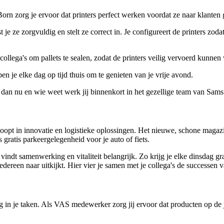
org je ervoor dat printers perfect werken voordat ze naar klanten gaa
je ze zorgvuldig en stelt ze correct in. Je configureert de printers zodat 
 collega's om pallets te sealen, zodat de printers veilig vervoerd kunne
n je elke dag op tijd thuis om te genieten van je vrije avond.
r dan nu en wie weet werk jij binnenkort in het gezellige team van Sa
oopt in innovatie en logistieke oplossingen. Het nieuwe, schone magazi
ratis parkeergelegenheid voor je auto of fiets.
dt samenwerking en vitaliteit belangrijk. Zo krijg je elke dinsdag grat
dereen naar uitkijkt. Hier vier je samen met je collega's de successen v
ng in je taken. Als VAS medewerker zorg jij ervoor dat producten op d