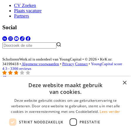
CV Zoeken
Plaats vacature
Partners
Social
ScholierenWerk.nl is onderdeel van YoungCapital • © 2026 • KvK nr:
34199418 •
Algemene voorwaarden
•
Privacy
Contact
•
YoungCapital score
4.3 - 3366 reviews
×
Deze website maakt gebruik
Inloggen als bedrijf
van cookies.
Deze website gebruikt cookies om uw gebruikerservaring te
E-mail
*
verbeteren. Door onze website te gebruiken, stemt u in met alle
cookies in overeenstemming met ons Cookiebeleid.
Lees verder
Wachtwoord
STRIKT NOODZAKELIJK
PRESTATIE
login gegevens onthouden
Wachtwoord vergeten?