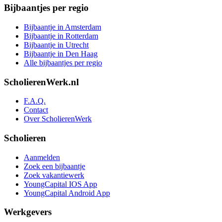
Bijbaantjes per regio
Bijbaantje in Amsterdam
Bijbaantje in Rotterdam
Bijbaantje in Utrecht
Bijbaantje in Den Haag
Alle bijbaantjes per regio
ScholierenWerk.nl
F.A.Q.
Contact
Over ScholierenWerk
Scholieren
Aanmelden
Zoek een bijbaantje
Zoek vakantiewerk
YoungCapital IOS App
YoungCapital Android App
Werkgevers