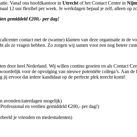
satie. Vanaf ons hoofdkantoor in
Utrecht
of het Contact Center in
Nijm
maal 12 uur flexibel per week. Je werkdagen bepaal je zelf, alleen op z
ien gemiddeld €200,- per dag!
 callcenter contact met de (warme) klanten van deze organisatie in de
echt als ze vragen hebben. Zo zorgen wij samen voor een nog betere cus
n door heel Nederland. Wij willen continu groeien en als Contact Cent
antwoordelijk voor de opvolging van nieuwe potentiële collega’s. Aan d
jij ervoor dat iedere kandidaat op de perfecte plek terecht komt!
in avonden/zaterdagen mogelijk)
 Professional en verdien gemiddeld €200,- per dag!)
beeld je vrienden en medestudenten)