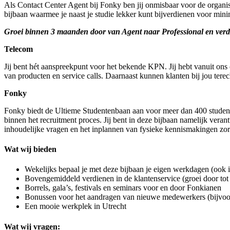
Als Contact Center Agent bij Fonky ben jij onmisbaar voor de organi
bijbaan waarmee je naast je studie lekker kunt bijverdienen voor mini
Groei binnen 3 maanden door van Agent naar Professional en verd
Telecom
Jij bent hét aanspreekpunt voor het bekende KPN. Jij hebt vanuit ons
van producten en service calls. Daarnaast kunnen klanten bij jou ter
Fonky
Fonky biedt de Ultieme Studentenbaan aan voor meer dan 400 studente
binnen het recruitment proces. Jij bent in deze bijbaan namelijk ver
inhoudelijke vragen en het inplannen van fysieke kennismakingen zorg 
Wat wij bieden
Wekelijks bepaal je met deze bijbaan je eigen werkdagen (ook 
Bovengemiddeld verdienen in de klantenservice (groei door tot
Borrels, gala’s, festivals en seminars voor en door Fonkianen
Bonussen voor het aandragen van nieuwe medewerkers (bijvoor
Een mooie werkplek in Utrecht
Wat wij vragen: