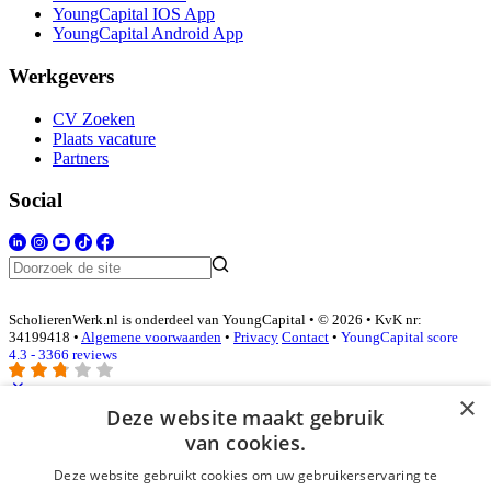
YoungCapital IOS App
YoungCapital Android App
Werkgevers
CV Zoeken
Plaats vacature
Partners
Social
ScholierenWerk.nl is onderdeel van YoungCapital • © 2026 • KvK nr:
34199418 •
Algemene voorwaarden
•
Privacy
Contact
•
YoungCapital score
4.3 - 3366 reviews
×
Deze website maakt gebruik
Inloggen als bedrijf
van cookies.
Deze website gebruikt cookies om uw gebruikerservaring te
E-mail
*