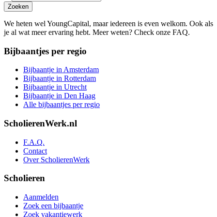
Zoeken
We heten wel YoungCapital, maar iedereen is even welkom. Ook als
je al wat meer ervaring hebt. Meer weten? Check onze FAQ.
Bijbaantjes per regio
Bijbaantje in Amsterdam
Bijbaantje in Rotterdam
Bijbaantje in Utrecht
Bijbaantje in Den Haag
Alle bijbaantjes per regio
ScholierenWerk.nl
F.A.Q.
Contact
Over ScholierenWerk
Scholieren
Aanmelden
Zoek een bijbaantje
Zoek vakantiewerk