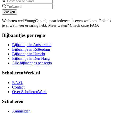
Zoeken
We heten wel YoungCapital, maar iedereen is even welkom. Ook als
je al wat meer ervaring hebt. Meer weten? Check onze FAQ.
Bijbaantjes per regio
Bijbaantje in Amsterdam
Bijbaantje in Rotterdam
Bijbaantje in Utrecht
Bijbaantje in Den Haag
Alle bijbaantjes per regio
ScholierenWerk.nl
F.A.Q.
Contact
Over ScholierenWerk
Scholieren
Aanmelden