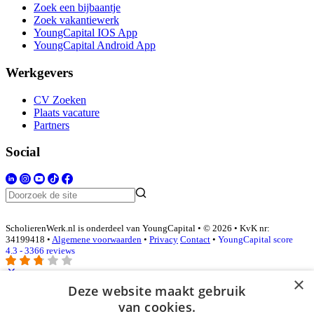
Zoek een bijbaantje
Zoek vakantiewerk
YoungCapital IOS App
YoungCapital Android App
Werkgevers
CV Zoeken
Plaats vacature
Partners
Social
ScholierenWerk.nl is onderdeel van YoungCapital • © 2026 • KvK nr:
34199418 •
Algemene voorwaarden
•
Privacy
Contact
•
YoungCapital score
4.3 - 3366 reviews
×
Deze website maakt gebruik
Inloggen als bedrijf
van cookies.