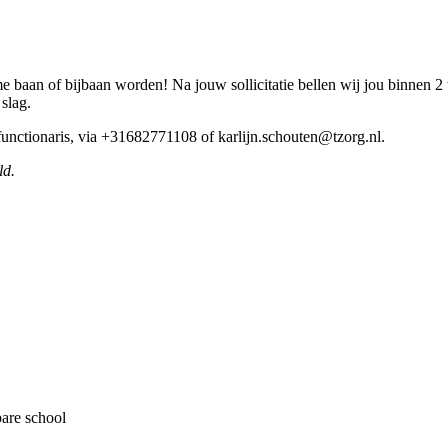
e baan of bijbaan worden! Na jouw sollicitatie bellen wij jou binnen 2
 slag.
 functionaris, via +31682771108 of karlijn.schouten@tzorg.nl.
ld.
bare school