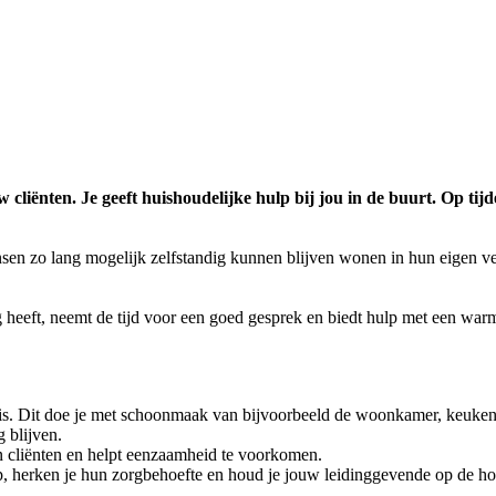
 cliënten. Je geeft huishoudelijke hulp bij jou in de buurt. Op ti
sen zo lang mogelijk zelfstandig kunnen blijven wonen in hun eigen v
ig heeft, neemt de tijd voor een goed gesprek en biedt hulp met een wa
is. Dit doe je met schoonmaak van bijvoorbeeld de woonkamer, keuke
g blijven.
van cliënten en helpt eenzaamheid te voorkomen.
it op, herken je hun zorgbehoefte en houd je jouw leidinggevende op de h