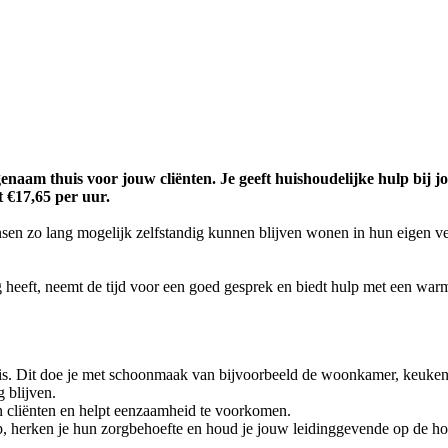
genaam thuis voor jouw cliënten. Je geeft huishoudelijke hulp bij 
t €17,65 per uur.
sen zo lang mogelijk zelfstandig kunnen blijven wonen in hun eigen v
ig heeft, neemt de tijd voor een goed gesprek en biedt hulp met een wa
is. Dit doe je met schoonmaak van bijvoorbeeld de woonkamer, keuke
g blijven.
van cliënten en helpt eenzaamheid te voorkomen.
it op, herken je hun zorgbehoefte en houd je jouw leidinggevende op de h