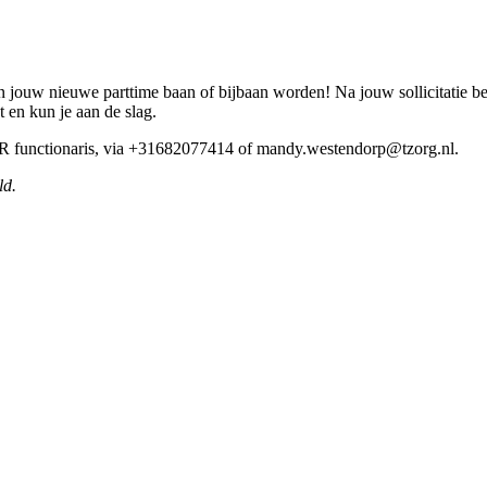
n jouw nieuwe parttime baan of bijbaan worden! Na jouw sollicitatie b
t en kun je aan de slag.
HR functionaris, via +31682077414 of mandy.westendorp@tzorg.nl.
ld.