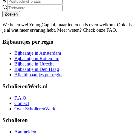
Zoeken
We heten wel YoungCapital, maar iedereen is even welkom. Ook als
je al wat meer ervaring hebt. Meer weten? Check onze FAQ.
Bijbaantjes per regio
Bijbaantje in Amsterdam
Bijbaantje in Rotterdam
Bijbaantje in Utrecht
Bijbaantje in Den Haag
Alle bijbaantjes per regio
ScholierenWerk.nl
F.A.Q.
Contact
Over ScholierenWerk
Scholieren
Aanmelden