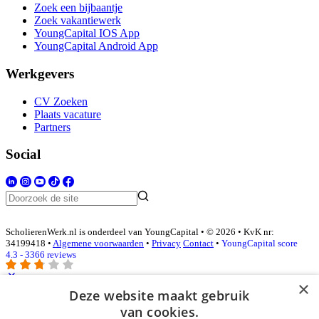
Zoek een bijbaantje
Zoek vakantiewerk
YoungCapital IOS App
YoungCapital Android App
Werkgevers
CV Zoeken
Plaats vacature
Partners
Social
ScholierenWerk.nl is onderdeel van YoungCapital • © 2026 • KvK nr:
34199418 •
Algemene voorwaarden
•
Privacy
Contact
•
YoungCapital score
4.3 - 3366 reviews
×
Deze website maakt gebruik
Inloggen als bedrijf
van cookies.