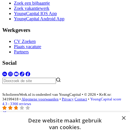
Zoek een bijbaantje
Zoek vakantiewerk
YoungCapital IOS App
YoungCapital Android App
Werkgevers
CV Zoeken
Plaats vacature
Partners
Social
ScholierenWerk.nl is onderdeel van YoungCapital • © 2026 • KvK nr:
34199418 •
Algemene voorwaarden
•
Privacy
Contact
•
YoungCapital score
4.3 - 3366 reviews
×
Deze website maakt gebruik
Inloggen als bedrijf
van cookies.