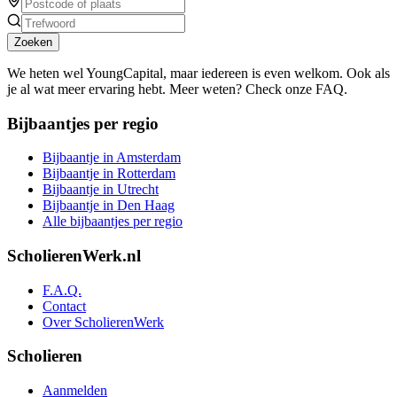
Zoeken
We heten wel YoungCapital, maar iedereen is even welkom. Ook als
je al wat meer ervaring hebt. Meer weten? Check onze FAQ.
Bijbaantjes per regio
Bijbaantje in Amsterdam
Bijbaantje in Rotterdam
Bijbaantje in Utrecht
Bijbaantje in Den Haag
Alle bijbaantjes per regio
ScholierenWerk.nl
F.A.Q.
Contact
Over ScholierenWerk
Scholieren
Aanmelden